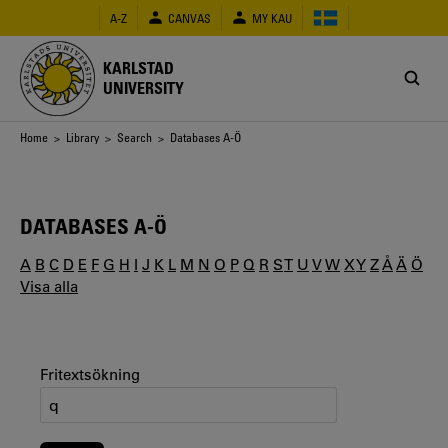
Skip
A-Z
CANVAS
MY KAU
to
main
content
KARLSTAD
UNIVERSITY
Breadcrumb
Home
>
Library
>
Search
> Databases A-Ö
DATABASES A-Ö
A
B
C
D
E
F
G
H
I
J
K
L
M
N
O
P
Q
R
S
T
U
V
W
X
Y
Z
Å
Ä
Ö
Visa alla
Fritextsökning