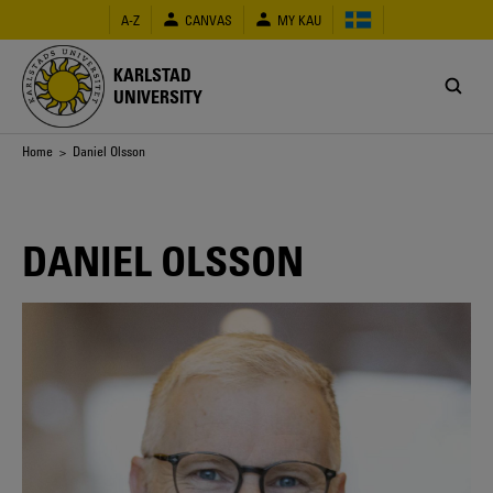
Skip
A-Z
CANVAS
MY KAU
to
main
content
KARLSTAD
UNIVERSITY
Breadcrumb
Home
> Daniel Olsson
DANIEL OLSSON