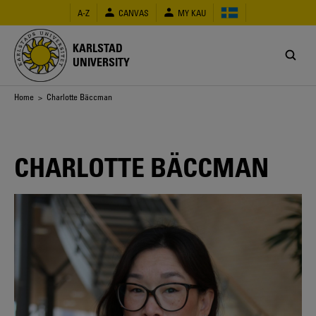
Skip
A-Z
CANVAS
MY KAU
to
main
content
KARLSTAD
UNIVERSITY
Breadcrumb
Home
> Charlotte Bäccman
CHARLOTTE BÄCCMAN