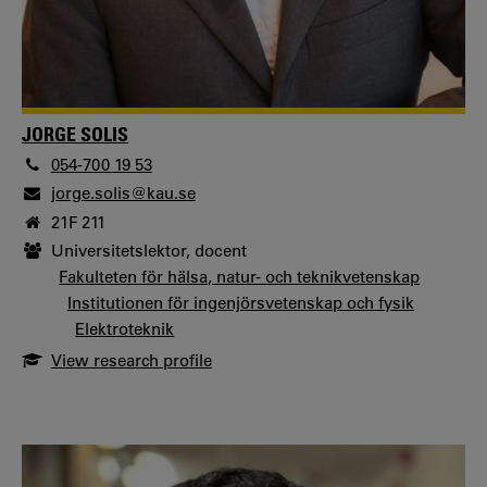
JORGE SOLIS
054-700 19 53
jorge.solis@kau.se
21F 211
Universitetslektor, docent
Fakulteten för hälsa, natur- och teknikvetenskap
Institutionen för ingenjörsvetenskap och fysik
Elektroteknik
View research profile