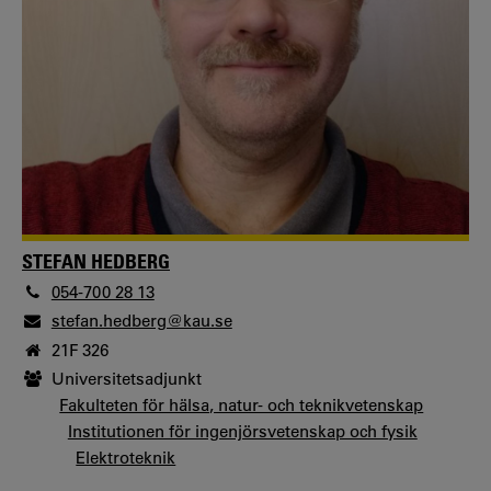
STEFAN HEDBERG
054-700 28 13
stefan.hedberg@kau.se
21F 326
Universitetsadjunkt
Fakulteten för hälsa, natur- och teknikvetenskap
Institutionen för ingenjörsvetenskap och fysik
Elektroteknik