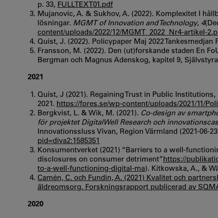
p. 33,
FULLTEXT01.pdf
Mujanovic, A. & Sukhov, A. (2022). Komplexitet I håll
lösningar.
MGMT of Innovation and Technology
,
4
(De
content/uploads/2022/12/MGMT_2022_Nr4-artikel-2.p
Quist, J. (2022). Policypaper Maj 2022 Tankesmedjan Fores
Fransson, M. (2022). Den (ut)forskande staden En FoU-
Bergman och Magnus Adenskog, kapitel 9, Självstyr
2021
Quist, J (2021). Regaining Trust in Public Institutio
2021.
https://fores.se/wp-content/uploads/2021/11/P
Bergkvist, L. & Wik, M. (2021).
Co-design av smartpho
för projektet DigitalWell Research och innovationscaset
Innovationssluss Vivan, Region Värmland (2021-06-23
pid=diva2:1585351
Konsumentverket (2021) “Barriers to a well-functionin
disclosures on consumer detriment”
https://publika
to-a-well-functioning-digital-ma
). Kitkowska, A., & Wä
Camén, C. och Fundin, A. (2021) Kvalitet och partners
äldreomsorg. Forskningsrapport publicerad av SQM
2020