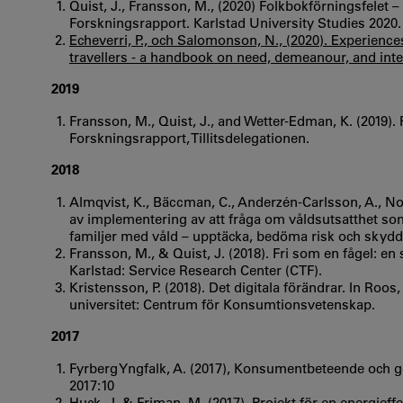
Quist, J., Fransson, M., (2020) Folkbokförningsfelet
Forskningsrapport. Karlstad University Studies 2020.
Echeverri, P., och Salomonson, N., (2020). Experien
travellers - a handbook on need, demeanour, and inter
2019
Fransson, M., Quist, J., and Wetter-Edman, K. (2019). 
Forskningsrapport, Tillitsdelegationen.
2018
Almqvist, K., Bäccman, C., Anderzén-Carlsson, A., Nor
av implementering av att fråga om våldsutsatthet som
familjer med våld – upptäcka, bedöma risk och skydd,
Fransson, M., & Quist, J. (2018). Fri som en fågel: e
Karlstad: Service Research Center (CTF).
Kristensson, P. (2018). Det digitala förändrar. In Roos, 
universitet: Centrum för Konsumtionsvetenskap.
2017
Fyrberg Yngfalk, A. (2017), Konsumentbeteende och 
2017:10
Huck, J. & Friman, M. (2017). Projekt för en energieffe