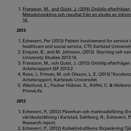
Fransson, M., and Quist, J. (2014) Onödig efterfråga
Metodutveckling och resultat från en studie av inkom
14.
2013
Echeverri, Per (2013) Patient involvement for service
healthcare and social service, CTF, Karlstad Universit
Enquist, B., and M. Johnson, (2013) Styrning och navig
University Studies 2013:14.
Fransson, M., och Quist, J. (2013) Onödig efterfråga
Arbetsrapport ISF 2013:2
Roos, I., Friman, M. och Olsson, L. E. (2013).”Kundund
Arbetsrapport, Karlstads Universitet.
Wästlund, E., Fischer Hübner, S., Köffel, C. & Wolkerst
PrimeLife.
2012
Echeverri, P., (2012) Påverkan och marknadsföring (
världsutställning i Karlstad, Sahlberg, R., Echeverri, P
Research report.
Echeverri, P., (2012) Kollektivtrafikens förpackning: T