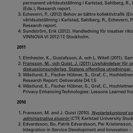
permanent världsutställning i Karlstad, Sahlberg, R., E
(Eds.), Research report.
Echeverri, P., (2012) Behov av bättre kollektivtrafik (
världsutställning i Karlstad, Sahlberg, R., Echeverri, P
Research report.
Sundström, Erik (2012). Handledning för insatser rik
VINNOVA VI 2012:17, Stockholm.
2011
Elmhester, K., Gustafsson, A. och L. Witell (2011). Sa
Fransson, M., och Quist. J. (2011) Livshändelser fö
diskussionsunderlag, Statens offentliga utredningar, 
Wästlund, E., Fischer Hübner, S., Graf, C., Hochleitner,
Research Report: Deliverable D4.1.5
Wästlund, E., Fischer Hübner, S., Graf, C., Hochleitner
Privacy Enhancing Technologies: Lessons Learned fro
2010
Fransson, M. and J. Quist (2010).
Nystartskontoret so
administrativa stuprör
(CTF, Karlstad University Studi
Edvardsson, Bo, Patrik Edvardsson, Per Kristensson
Integration in Service Development and Innovation 