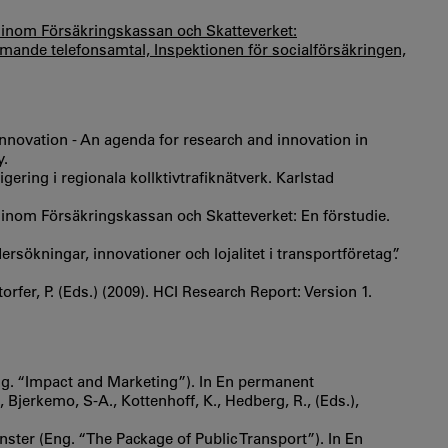
n inom Försäkringskassan och Skatteverket:
mande telefonsamtal, Inspektionen för socialförsäkringen,
 innovation - An agenda for research and innovation in
y.
ering i regionala kollktivtrafiknätverk. Karlstad
n inom Försäkringskassan och Skatteverket: En förstudie.
ersökningar, innovationer och lojalitet i transportföretag”.
orfer, P. (Eds.) (2009). HCI Research Report: Version 1.
Eng. “Impact and Marketing”). In En permanent
., Bjerkemo, S-A., Kottenhoff, K., Hedberg, R., (Eds.),
jänster (Eng. “The Package of Public Transport”). In En