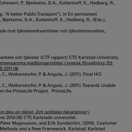
cheverri, P., Bjerkemo, S-A., Kottenhoff, K., Hedberg, R.,
Eng. “A better Public Transport”). In En permanent
., Bjerkemo, S-A., Kottenhoff, K., Hedberg, R., (Eds.),
tade mot tjänsteverksamheter och tjänsteinnovation,
marbete och tjänster (CTF rapport) CTF, Karlstad Univeristy.
r gemensamma medborgarmöten i svensk förvaltning: Ett
S 2011:06
 C., Wolkerstorfer, P. & Angulo, J. (2011). Final HCI
, C., Wolkerstorfer, P. & Angulo, J. (2011). Towards Usable
m the PrimeLife Project. PrimeLife.
m blev en tjänst- Om politiska hängrännor i
es 2010:39) CTF, Karlstads universitet.
, Peter Magnusson, and Erik Sundström. (2010). Customer
– Methods and a New Framework. Karlstad: Karlstad