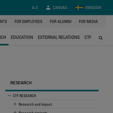
A-Z
CANVAS
SWEDISH
Y
ENTS
FOR EMPLOYEES
FOR ALUMNI
FOR MEDIA
RCH
EDUCATION
EXTERNAL RELATIONS
CTF
RESEARCH
CTF RESEARCH
Research and impact
Research projects