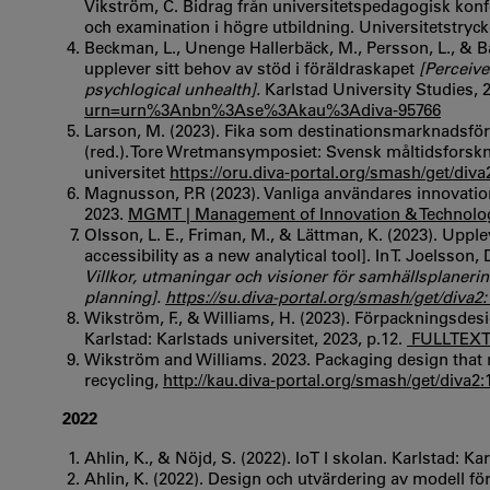
Vikström, C. Bidrag från universitetspedagogisk konf
och examination i högre utbildning. Universitetstrycke
Beckman, L., Unenge Hallerbäck, M., Persson, L., & B
upplever sitt behov av stöd i föräldraskapet
[Perceiv
psychlogical unhealth].
Karlstad University Studies, 
urn=urn%3Anbn%3Ase%3Akau%3Adiva-95766
Larson, M. (2023). Fika som destinationsmarknadsföring
(red.). Tore Wretmansymposiet: Svensk måltidsforsknin
universitet
https://oru.diva-portal.org/smash/get/di
Magnusson, P.R (2023). Vanliga användares innovati
2023.
MGMT | Management of Innovation & Technology
Olsson, L. E., Friman, M., & Lättman, K. (2023). Uppl
accessibility as a new analytical tool]. In T. Joelsso
Villkor, utmaningar och visioner för samhällsplanerin
planning].
https://su.diva-portal.org/smash/get/diva
Wikström, F., & Williams, H. (2023). Förpackningsdes
Karlstad: Karlstads universitet, 2023, p.12.
FULLTEXT0
Wikström and Williams. 2023. Packaging design that
recycling,
http://kau.diva-portal.org/smash/get/diva
2022
Ahlin, K., & Nöjd, S. (2022). IoT I skolan. Karlstad: Kar
Ahlin, K. (2022). Design och utvärdering av modell för