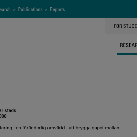
earch
>
Publications
> Reports
TOPPMEN
FOR STUD
RESEA
arlstads
0888
ring i en föränderlig omvärld - att brygga gapet mellan