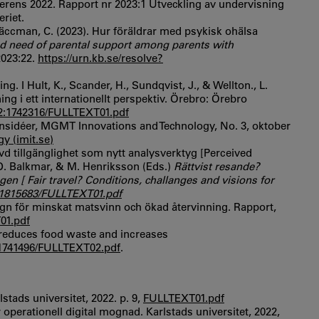
erens 2022. Rapport nr 2023:1 Utveckling av undervisning
riet.
äccman, C. (2023). Hur föräldrar med psykisk ohälsa
ed need of parental support among parents with
2023:22.
https://urn.kb.se/resolve?
. I Hult, K., Scander, H., Sundqvist, J., & Wellton., L.
g i ett internationellt perspektiv. Örebro: Örebro
va2:1742316/FULLTEXT01.pdf
onsidéer, MGMT Innovations and Technology, No. 3, oktober
 (imit.se)
evd tillgänglighet som nytt analysverktyg [Perceived
n, D. Balkmar, & M. Henriksson (Eds.)
Rättvist resande?
gen [ Fair travel? Conditions, challanges and visions for
2:1815683/FULLTEXT01.pdf
ign för minskat matsvinn och ökad återvinning. Rapport,
1.pdf
 reduces food waste and increases
2:1741496/FULLTEXT02.pdf
.
lstads universitet, 2022. p. 9,
FULLTEXT01.pdf
 operationell digital mognad. Karlstads universitet, 2022,