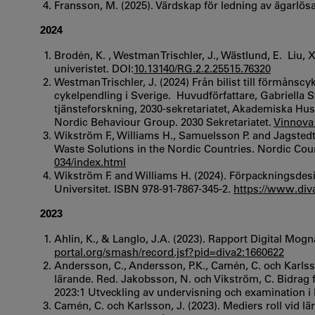
Fransson, M. (2025). Värdskap för ledning av ägarlös
2024
Brodén, K. , Westman Trischler, J., Wästlund, E. Liu,
univeristet. DOI:
10.13140/RG.2.2.25515.76320
Westman Trischler, J. (2024) Från bilist till förmånscy
cykelpendling i Sverige. Huvudförfattare, Gabriella
tjänsteforskning, 2030-sekretariatet, Akademiska H
Nordic Behaviour Group. 2030 Sekretariatet.
Vinnova
Wikström F., Williams H., Samuelsson P. and Jagstedt
Waste Solutions in the Nordic Countries. Nordic Coun
034/index.html
Wikström F. and Williams H. (2024). Förpackningsdes
Universitet. ISBN 978-91-7867-345-2.
https://www.div
2023
Ahlin, K., & Langlo, J.A. (2023). Rapport Digital Mog
portal.org/smash/record.jsf?pid=diva2:1660622
Andersson, C., Andersson, P.K., Camén, C. och Karlss
lärande. Red. Jakobsson, N. och Vikström, C. Bidrag 
2023:1 Utveckling av undervisning och examination i h
Camén, C. och Karlsson, J. (2023). Mediers roll vid 