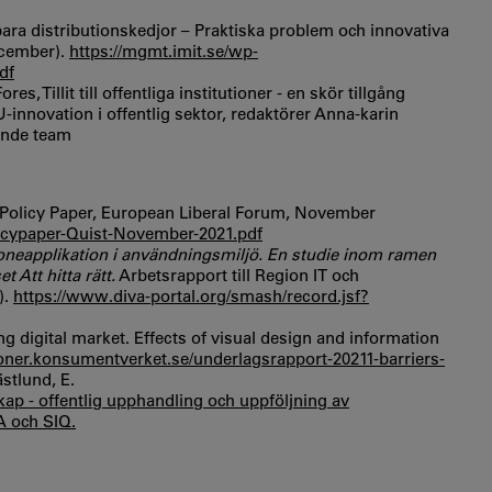
bara distributionskedjor – Praktiska problem och innovativa
cember).
https://mgmt.imit.se/wp-
df
, Tillit till offentliga institutioner - en skör tillgång
innovation i offentlig sektor, redaktörer Anna-karin
ande team
ns, Policy Paper, European Liberal Forum, November
olicypaper-Quist-November-2021.pdf
neapplikation i användningsmiljö. En studie inom ramen
 Att hitta rätt.
Arbetsrapport till Region IT och
).
https://www.diva-portal.org/smash/record.jsf?
g digital market. Effects of visual design and information
tioner.konsumentverket.se/underlagsrapport-20211-barriers-
stlund, E.
kap - offentlig upphandling och uppföljning av
A och SIQ.