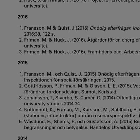
universitet.
2016
Fransson, M & Quist, J (2016)
Onödig efterfrågan ino
2016:38, 122 s.
Friman, M. & Huck, J. (2016). Åtgärder för en energieff
universitet.
Friman, M. & Huck, J. (2016). Framtidens bad. Arbetsr
2015
Fransson, M., och Quist, J. (2015) Onödig efterfråga
Inspektionen för socialförsäkringen, 2015.
Gottfridsson, P., Friman, M. & Olsson, L. E. (2015). V
förändrad fordonsdesign. Samot, Karlstad.
Johansson, T., Siverbo, S. Camén C. (2014) Offentliga 
university studies 2014:34.
Kottenhoff, K., Friman, M., Karsson, M., Sahlberg, R. 
(stationer, infrastruktur) utifrån resenärsperspektiv– 
Wästlund, E., Shams, P., och Gustafsson, A. (2015) 
begränsningar och betydelse. Handelns Utvecklingsrå
2014