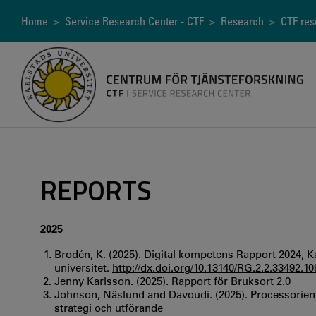
Skip
to
Breadcrumb
Home
>
Service Research Center - CTF
>
Research
>
CTF res
main
content
REPORTS
2025
Brodén, K. (2025). Digital kompetens Rapport 2024, K
universitet.
http://dx.doi.org/10.13140/RG.2.2.33492.1
Jenny Karlsson. (2025). Rapport för Bruksort 2.0
Johnson, Näslund and Davoudi. (2025). Processoriente
strategi och utförande