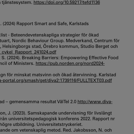
a tjänstesystem.
https://doi.org/10.59217/tefd1136
 X. (2024) Rapport Smart and Safe, Karlstads
klist - Beteendevetenskapliga strategier för ökad
 Stuart, Nordic Behaviour Group. Medverkand, Centrum för
us, Helsingborgs stad, Örebro kommun, Studio Berget och
_cykel_Rapport_241024.pdf
 S. (2024). Breaking Barriers: Empowering Effective Food
cil of Ministers.
https://pub.norden.org/nord2024-
ign för minskat matsvinn och ökad återvinning. Karlstad
a-portal.org/smash/get/diva2:1739116/FULLTEXT03.pdf
nad – gemensamma resultat VälTel 2.0
http://www.diva-
on, J. (2023). Samskapande undervisning för livslångt
från universitetspedagogisk konferens 2022. Rapport nr
ögre utbildning. Universitetstryckeriet.
lärande om vetenskaplig metod. Red. Jakobsson, N. och