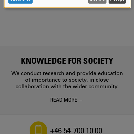
Centrum för tjänsteforskning
AND
COOKIES
KNOWLEDGE FOR SOCIETY
We conduct research and provide education
of importance to society, in close
collaboration with the wider community.
READ MORE
+46 54-700 10 00