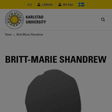
Skip
A-Z
CANVAS
MY KAU
to
main
content
KARLSTAD
UNIVERSITY
Breadcrumb
Home
> Britt-Marie Shandrew
BRITT-MARIE SHANDREW