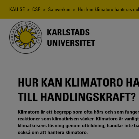
Hoppa
till
Länkstig
KAU.SE
>
CSR
>
Samverkan
> Hur kan klimatoro hanteras och
huvudinnehåll
KARLSTADS
UNIVERSITET
HUR KAN KLIMATORO H
TILL HANDLINGSKRAFT?
Klimatoro är ett begrepp som ofta hörs och som fung
reaktioner som klimatkrisen väcker. Klimatoro är vanligt
klimatkrisens lösning genom utbildning, handlar inte b
också om att hantera klimatoro.