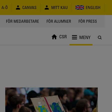
A-Ö
CANVAS
MITT KAU
ENGLISH
FÖR MEDARBETARE
FÖR ALUMNER
FÖR PRESS
CSR
MENY