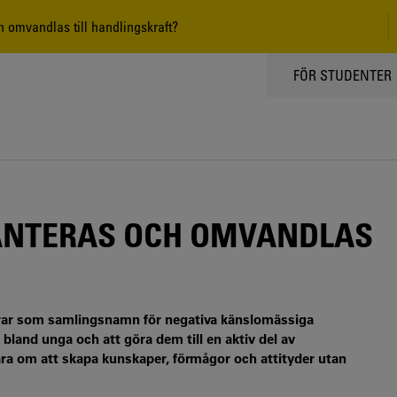
 omvandlas till handlingskraft?
TOPPMENY
FÖR STUDENTER
ANTERAS OCH OMVANDLAS
erar som samlingsnamn för negativa känslomässiga
 bland unga och att göra dem till en aktiv del av
ara om att skapa kunskaper, förmågor och attityder utan