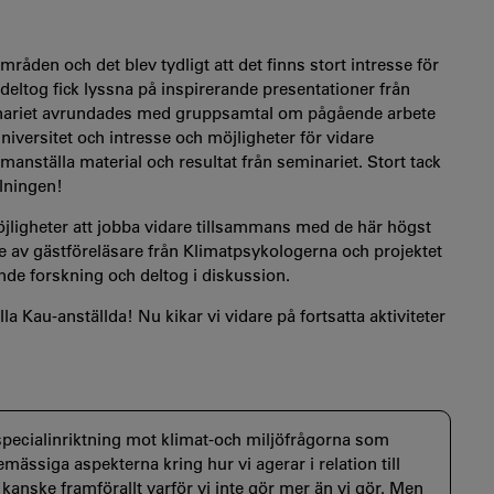
åden och det blev tydligt att det finns stort intresse för
eltog fick lyssna på inspirerande presentationer från
inariet avrundades med gruppsamtal om pågående arbete
niversitet och intresse och möjligheter för vidare
ställa material och resultat från seminariet. Stort tack
llningen!
ligheter att jobba vidare tillsammans med de här högst
de av gästföreläsare från Klimatpsykologerna och projektet
ende forskning och deltog i diskussion.
 Kau-anställda! Nu kikar vi vidare på fortsatta aktiviteter
pecialinriktning mot klimat-och miljöfrågorna som
ssiga aspekterna kring hur vi agerar i relation till
r kanske framförallt varför vi inte gör mer än vi gör. Men