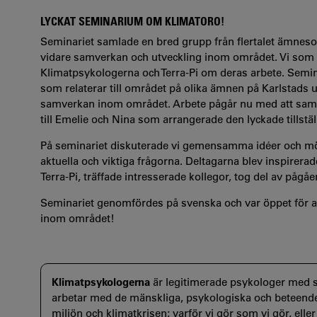
LYCKAT SEMINARIUM OM KLIMATORO!
Seminariet samlade en bred grupp från flertalet ämnesomr
vidare samverkan och utveckling inom området. Vi som d
Klimatpsykologerna och Terra-Pi om deras arbete. Sem
som relaterar till området på olika ämnen på Karlstads u
samverkan inom området. Arbete pågår nu med att samman
till Emelie och Nina som arrangerade den lyckade tillstä
På seminariet diskuterade vi gemensamma idéer och möj
aktuella och viktiga frågorna. Deltagarna blev inspirera
Terra-Pi, träffade intresserade kollegor, tog del av pågå
Seminariet genomfördes på svenska och var öppet för alla
inom området!
Klimatpsykologerna
är legitimerade psykologer med s
arbetar med de mänskliga, psykologiska och beteendemä
miljön och klimatkrisen; varför vi gör som vi gör, elle