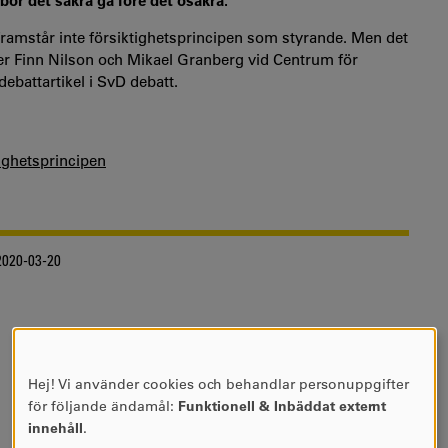
 bör det säkra gå före det osäkra.
framstår inte försiktighetsprincipen som styrande. Men det
iver Finn Nilson och Mikael Granberg vid Centrum för
debattartikel i SvD debatt.
tighetsprincipen
020-03-20
Hej! Vi använder cookies och behandlar personuppgifter
ANVÄNDNING
för följande ändamål:
Funktionell & Inbäddat externt
AV
innehåll
.
PERSONUPPGIFTER