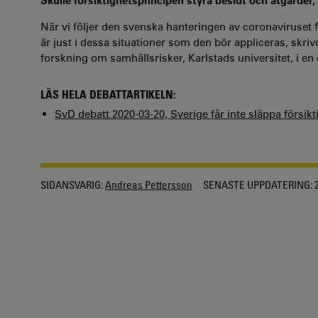
Skulle försiktighetsprincipen styra beslut och åtgärder,
När vi följer den svenska hanteringen av coronaviruset 
är just i dessa situationer som den bör appliceras, skr
forskning om samhällsrisker, Karlstads universitet, i en 
LÄS HELA DEBATTARTIKELN:
SvD debatt 2020-03-20, Sverige får inte släppa försik
SIDANSVARIG:
Andreas Pettersson
SENASTE UPPDATERING:
2