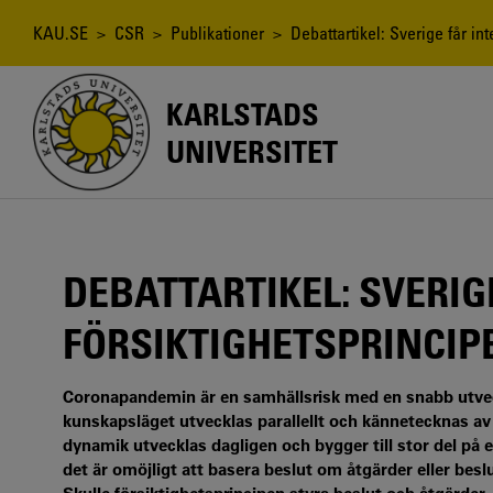
Hoppa
till
Länkstig
KAU.SE
>
CSR
>
Publikationer
> Debattartikel: Sverige får int
huvudinnehåll
KARLSTADS
UNIVERSITET
DEBATTARTIKEL: SVERIG
FÖRSIKTIGHETSPRINCIP
Coronapandemin är en samhällsrisk med en snabb utvec
kunskapsläget utvecklas parallellt och kännetecknas a
dynamik utvecklas dagligen och bygger till stor del på 
det är omöjligt att basera beslut om åtgärder eller besl