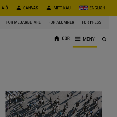
A-Ö
CANVAS
MITT KAU
ENGLISH
FÖR MEDARBETARE
FÖR ALUMNER
FÖR PRESS
CSR
MENY