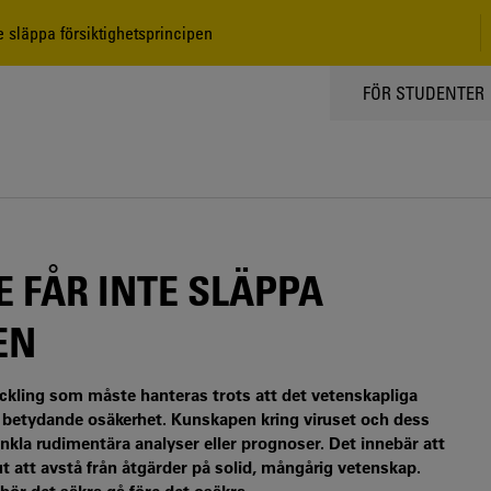
e släppa försiktighetsprincipen
TOPPMENY
FÖR STUDENTER
E FÅR INTE SLÄPPA
EN
kling som måste hanteras trots att det vetenskapliga
v betydande osäkerhet. Kunskapen kring viruset och dess
enkla rudimentära analyser eller prognoser. Det innebär att
ut att avstå från åtgärder på solid, mångårig vetenskap.