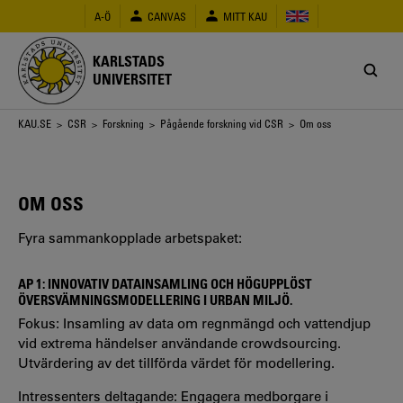
Hoppa
A-Ö
CANVAS
MITT KAU
till
huvudinnehåll
KARLSTADS
UNIVERSITET
Länkstig
KAU.SE
>
CSR
>
Forskning
>
Pågående forskning vid CSR
> Om oss
OM OSS
Fyra sammankopplade arbetspaket:
AP 1: INNOVATIV DATAINSAMLING OCH HÖGUPPLÖST
ÖVERSVÄMNINGSMODELLERING I URBAN MILJÖ.
Fokus: Insamling av data om regnmängd och vattendjup
vid extrema händelser användande crowdsourcing.
Utvärdering av det tillförda värdet för modellering.
Intressenters deltagande: Engagera medborgare i