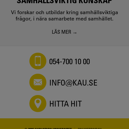
SAMHÄLLSVIKTIG KUNSKAP
Vi forskar och utbildar kring samhällsviktiga
frågor, i nära samarbete med samhället.
LÄS MER
054-700 10 00
INFO@KAU.SE
HITTA HIT