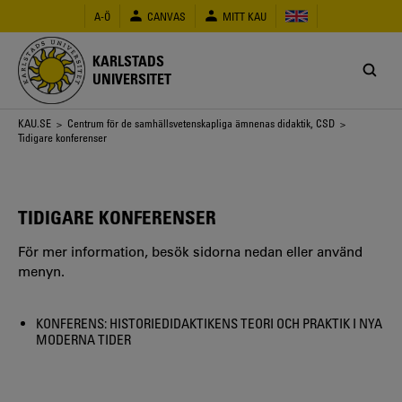
Hoppa
A-Ö
CANVAS
MITT KAU
till
huvudinnehåll
KARLSTADS
UNIVERSITET
Länkstig
KAU.SE
>
Centrum för de samhällsvetenskapliga ämnenas didaktik, CSD
>
Tidigare konferenser
TIDIGARE KONFERENSER
För mer information, besök sidorna nedan eller använd
menyn.
KONFERENS: HISTORIEDIDAKTIKENS TEORI OCH PRAKTIK I NYA
MODERNA TIDER