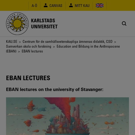
Hoppa
A-Ö
CANVAS
MITT KAU
till
huvudinnehåll
KARLSTADS
UNIVERSITET
Länkstig
KAU.SE
>
Centrum för de samhällsvetenskapliga ämnenas didaktik, CSD
>
Samverkan skola och forskning
>
Education and Bildung in the Anthropocene
(EBAN)
> EBAN lectures
EBAN LECTURES
EBAN lectures on the university of Stavanger: