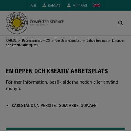
Hoppa
A-Ö
CANVAS
MITT KAU
till
huvudinnehåll
Länkstig
KAU.SE
>
Datavetenskap – CS
>
Om Datavetenskap
>
Jobba hos oss
> En öppen
och kreativ arbetsplats
EN ÖPPEN OCH KREATIV ARBETSPLATS
För mer information, besök sidorna nedan eller använd
menyn.
KARLSTADS UNIVERSITET SOM ARBETSGIVARE