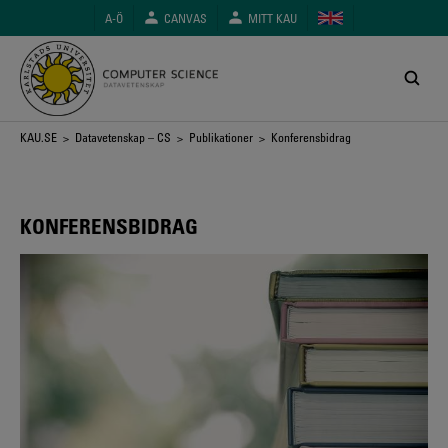
Hoppa
A-Ö
CANVAS
MITT KAU
till
huvudinnehåll
Länkstig
KAU.SE
>
Datavetenskap – CS
>
Publikationer
> Konferensbidrag
KONFERENSBIDRAG