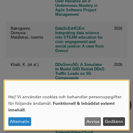
Hej! Vi använder cookies och behandlar personuppgifter
ANVÄNDNING
för följande ändamål:
Funktionell & Inbäddat externt
AV
innehåll
.
PERSONUPPGIFTER
OCH
Alternativ
Avvisa
Godkänn
COOKIES