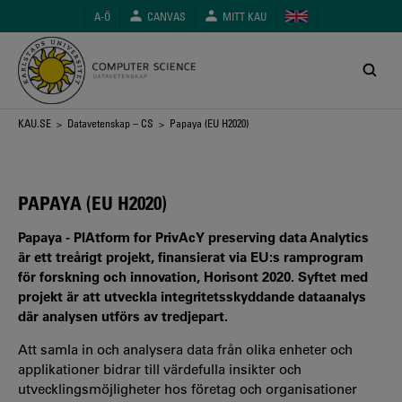
Hoppa
A-Ö
CANVAS
MITT KAU
till
huvudinnehåll
Länkstig
KAU.SE
>
Datavetenskap – CS
> Papaya (EU H2020)
PAPAYA (EU H2020)
Papaya - PlAtform for PrivAcY preserving data Analytics
är ett treårigt projekt, finansierat via EU:s ramprogram
för forskning och innovation, Horisont 2020. Syftet med
projekt är att utveckla integritetsskyddande dataanalys
där analysen utförs av tredjepart.
Att samla in och analysera data från olika enheter och
applikationer bidrar till värdefulla insikter och
utvecklingsmöjligheter hos företag och organisationer