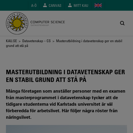
Hoppa
A-Ö
CANVAS
MITT KAU
till
huvudinnehåll
Länkstig
KAU.SE
>
Datavetenskap – CS
> Masterutbildning i datavetenskap ger en stabil
grund att stå på
MASTERUTBILDNING I DATAVETENSKAP GER
EN STABIL GRUND ATT STÅ PÅ
Många företagen som anställer personer med en examen
från masterprogrammet i datavetenskap tycker att de
tidigare studenterna vid Karlstads universitet är väl
förberedda för arbetslivet. Här följer några röster från
näringslivet.