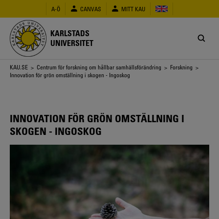
Hoppa
A-Ö
CANVAS
MITT KAU
till
huvudinnehåll
KARLSTADS
UNIVERSITET
Länkstig
KAU.SE
>
Centrum för forskning om hållbar samhällsförändring
>
Forskning
>
Innovation för grön omställning i skogen - Ingoskog
INNOVATION FÖR GRÖN OMSTÄLLNING I
SKOGEN - INGOSKOG