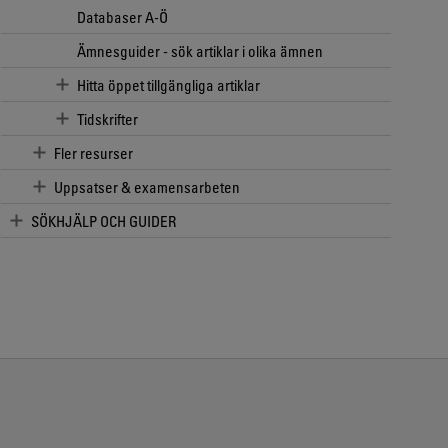
Databaser A-Ö
Ämnesguider - sök artiklar i olika ämnen
Hitta öppet tillgängliga artiklar
Tidskrifter
Fler resurser
Uppsatser & examensarbeten
SÖKHJÄLP OCH GUIDER