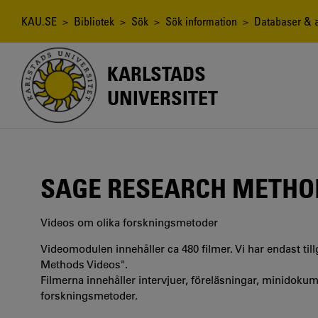
Hoppa
till
Länkstig
KAU.SE
>
Bibliotek
>
Sök
>
Sök information
>
Databaser & a
huvudinnehåll
KARLSTADS
UNIVERSITET
SAGE RESEARCH METHO
Videos om olika forskningsmetoder
Videomodulen innehåller ca 480 filmer. Vi har endast ti
Methods Videos".
Filmerna innehåller intervjuer, föreläsningar, minidokum
forskningsmetoder.