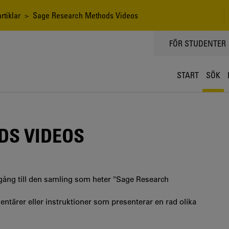
rtiklar
> Sage Research Methods Videos
TOPPMENY
FÖR STUDENTER
START
SÖK
DS VIDEOS
llgång till den samling som heter "Sage Research
entärer eller instruktioner som presenterar en rad olika