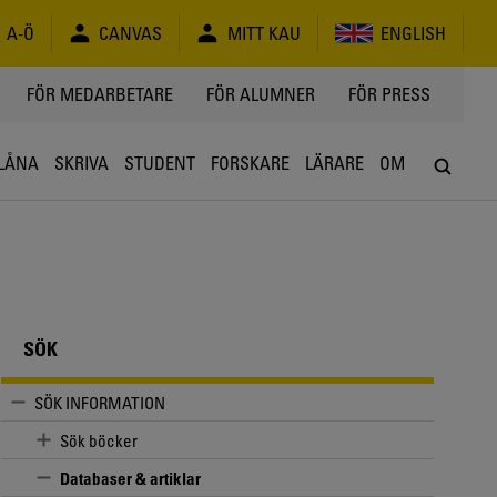
A-Ö
CANVAS
MITT KAU
ENGLISH
FÖR MEDARBETARE
FÖR ALUMNER
FÖR PRESS
LÅNA
SKRIVA
STUDENT
FORSKARE
LÄRARE
OM
SÖK
SÖK INFORMATION
Sök böcker
Databaser & artiklar