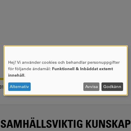
Hej! Vi använder cookies och behandlar personuppgifter
ANVÄNDNING
för följande ändamål:
Funktionell & Inbäddat externt
AV
innehåll
.
PERSONUPPGIFTER
OCH
Alternativ
Avvisa
Godkänn
018-01-12
COOKIES
SAMHÄLLSVIKTIG KUNSKAP