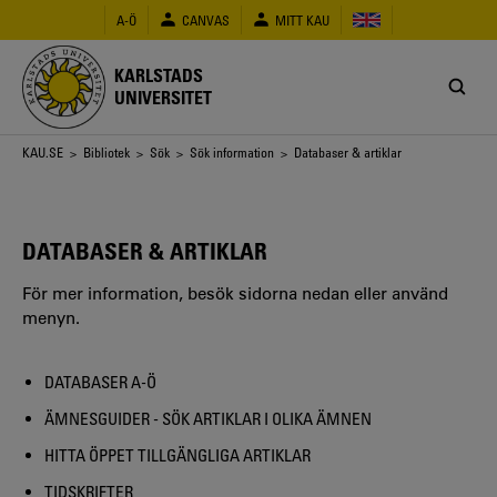
Hoppa
A-Ö
CANVAS
MITT KAU
till
huvudinnehåll
KARLSTADS
UNIVERSITET
Länkstig
KAU.SE
>
Bibliotek
>
Sök
>
Sök information
> Databaser & artiklar
DATABASER & ARTIKLAR
För mer information, besök sidorna nedan eller använd
menyn.
DATABASER A-Ö
ÄMNESGUIDER - SÖK ARTIKLAR I OLIKA ÄMNEN
HITTA ÖPPET TILLGÄNGLIGA ARTIKLAR
TIDSKRIFTER