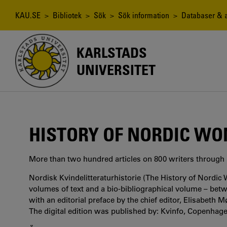
Hoppa
till
Länkstig
KAU.SE
>
Bibliotek
>
Sök
>
Sök information
>
Databaser & a
huvudinnehåll
KARLSTADS
UNIVERSITET
HISTORY OF NORDIC WO
More than two hundred articles on 800 writers through 1
Nordisk Kvindelitteraturhistorie (The History of Nordic
volumes of text and a bio-bibliographical volume – bet
with an editorial preface by the chief editor, Elisabeth M
The digital edition was published by: Kvinfo, Copenh