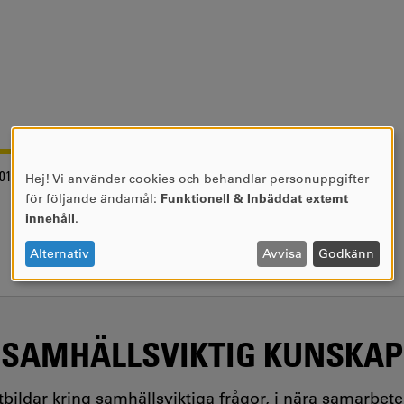
016-11-14
Hej! Vi använder cookies och behandlar personuppgifter
ANVÄNDNING
för följande ändamål:
Funktionell & Inbäddat externt
AV
innehåll
.
PERSONUPPGIFTER
OCH
Alternativ
Avvisa
Godkänn
COOKIES
SAMHÄLLSVIKTIG KUNSKAP
utbildar kring samhällsviktiga frågor, i nära samarbet