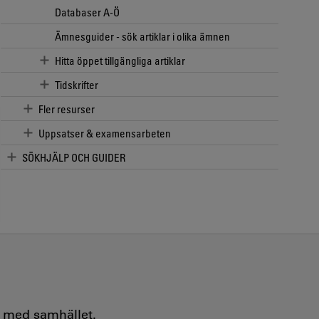
Databaser A-Ö
Ämnesguider - sök artiklar i olika ämnen
Hitta öppet tillgängliga artiklar
Tidskrifter
Fler resurser
Uppsatser & examensarbeten
SÖKHJÄLP OCH GUIDER
e med samhället.