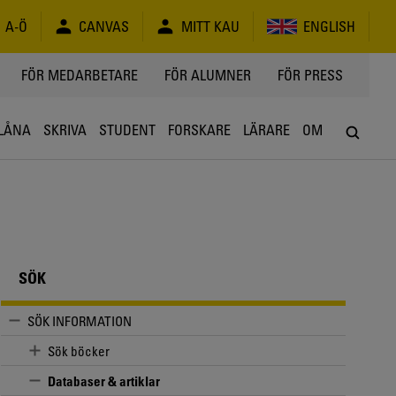
A-Ö
CANVAS
MITT KAU
ENGLISH
FÖR MEDARBETARE
FÖR ALUMNER
FÖR PRESS
LÅNA
SKRIVA
STUDENT
FORSKARE
LÄRARE
OM
SÖK
SÖK INFORMATION
Sök böcker
Databaser & artiklar