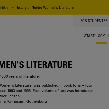
rtiklar
> History of Nordic Women's Literature
TOPPMENY
FÖR STUDENTER
START
SÖK
MEN'S LITERATURE
000 years of literature.
 Women’s Literature) was published in book form – four
ween 1993 and 1998. Each volume of text was introduced
øller Jensen.
agen & Kvinnsam, Gothenburg