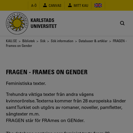
Hoppa
A-Ö
CANVAS
MITT KAU
till
huvudinnehåll
KARLSTADS
UNIVERSITET
Länkstig
KAU.SE
>
Bibliotek
>
Sök
>
Sök information
>
Databaser & artiklar
> FRAGEN -
Frames on Gender
FRAGEN - FRAMES ON GENDER
Feministiska texter.
Trehundra viktiga texter från andra vågens
kvinnorörelse. Texterna kommer från 28 europeiska länder
samt Turkiet och utgörs av romaner, noveller, pamfletter,
sångtexter m.m.
FRAGEN står för FRAmes on GENder.