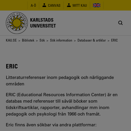
Hoppa
A-Ö
CANVAS
MITT KAU
till
huvudinnehåll
KARLSTADS
UNIVERSITET
Länkstig
KAU.SE
>
Bibliotek
>
Sök
>
Sök information
>
Databaser & artiklar
> ERIC
ERIC
Litteraturreferenser inom pedagogik och närliggande
områden
ERIC (Educational Resources Information Center) är en
databas med referenser till såväl böcker som
tidskriftsartiklar, rapporter, avhandlingar mm inom
pedagogik och psykologi från 1966 och framåt.
Eric finns även sökbar via andra plattformar: