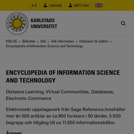
Hoppa
A-Ö
CANVAS
MITT KAU
till
huvudinnehåll
KARLSTADS
UNIVERSITET
Länkstig
KAU.SE
>
Bibliotek
>
Sök
>
Sök information
>
Databaser & artiklar
>
Encyclopedia of Information Science and Technology
ENCYCLOPEDIA OF INFORMATION SCIENCE
AND TECHNOLOGY
Distance Learning, Virtual Communities, Databases,
Electronic Commerce
Elektroniskt uppslagsverk från Sage Reference.Innehåller
mer än 500 artiklar av ca 900 forskare i 50 länder, 5.000
begrepp och tillgång till ca 11.500 informationskällor.
Ämnen: