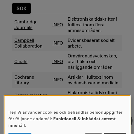
Elektroniska tidskrifter i
Cambridge
INFO
fulltext inom flera
Journals
ämnesområden.
Campbell
Evidensbaserat socialt
INFO
Collaboration
arbete.
Omvårdnadsvetenskap,
Cinahl
INFO
oral hälsa och
närliggande områden.
Cochrane
Artiklar i fulltext inom
INFO
Library
evidensbaserad medicin.
Elektroniska tidskrifter i
Communication
fulltext inom
Source (e-
INFO
kommunikation och
journals)
massmedia.
Hej! Vi använder cookies och behandlar personuppgifter
ANVÄNDNING
för följande ändamål:
Funktionell & Inbäddat externt
AV
innehåll
.
PERSONUPPGIFTER