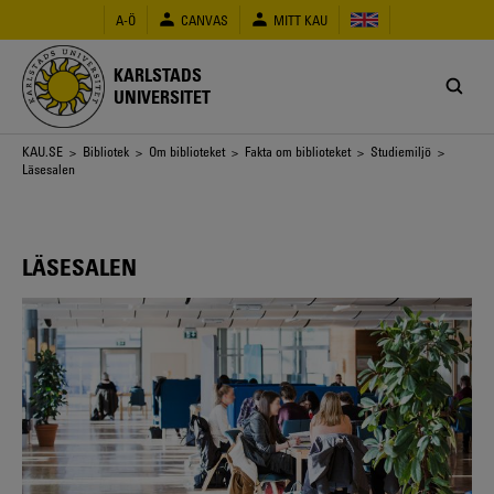
Hoppa
A-Ö
CANVAS
MITT KAU
till
huvudinnehåll
KARLSTADS
UNIVERSITET
Länkstig
KAU.SE
>
Bibliotek
>
Om biblioteket
>
Fakta om biblioteket
>
Studiemiljö
>
Läsesalen
LÄSESALEN