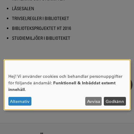
LÄSESALEN
TRIVSELREGLER I BIBLIOTEKET
BIBLIOTEKSPROJEKTET HT 2016
STUDIEMILJÖER I BIBLIOTEKET
SIDANSVARIG:
Anna-Britta Nilsson
Hej! Vi använder cookies och behandlar personuppgifter
SENASTE UPPDATERING:
2022-04-14
ANVÄNDNING
för följande ändamål:
Funktionell & Inbäddat externt
AV
innehåll
.
PERSONUPPGIFTER
OCH
Alternativ
Avvisa
Godkänn
COOKIES