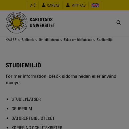
Hoppa
A-Ö
CANVAS
MITT KAU
till
huvudinnehåll
KARLSTADS
UNIVERSITET
Länkstig
KAU.SE
>
Bibliotek
>
Om biblioteket
>
Fakta om biblioteket
> Studiemiljö
STUDIEMILJÖ
För mer information, besök sidorna nedan eller använd
menyn.
STUDIEPLATSER
GRUPPRUM
DATORER I BIBLIOTEKET
KOPIERING OCH UTSKRIFTER