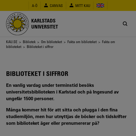
Hoppa
A-Ö
CANVAS
MITT KAU
till
huvudinnehåll
KARLSTADS
UNIVERSITET
Länkstig
KAU.SE
>
Bibliotek
>
Om biblioteket
>
Fakta om biblioteket
>
Fakta om
biblioteket
> Biblioteket i siffror
BIBLIOTEKET I SIFFROR
En vanlig vardag under terminstid besöks
universitetsbiblioteken i Karlstad och på Ingesund av
ungefär 1500 personer.
Många kommer hit för att sitta och plugga i den fina
studiemiljön, men hur utnyttjas de böcker och tidskrifter
som biblioteket äger eller prenumererar på?