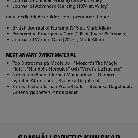
Journal of Clinical Nursing (2629 st, Wiley)
Journal of Advanced Nursing (1974 st, Wiley)
antal nedladdade artiklar, egna prenumerationer
British Journal of Nursing (315 st, Mark Allen)
Prehospital Emergency Care (298 st, Taylor & Francis)
Journal of Wound Care (204 st, Mark Allen)
MEST ANVÄNT ÖVRIGT MATERIAL
Top 3 streams på Medici.tv - "Mozart's The Magic
Flute", "Handel's Hercules" och "Verdi's La Traviata"
3 mest använda titlarna i Mediearkivet - Dagens
nyheter, Aftonbladet, Svenska Dagbladet
3 mest lästa titlarna i PressReader - Svenska Dagbladet,
Göteborgsposten, Aftonbladet
SAMHÄLLSVIKTIG KUNSKAP