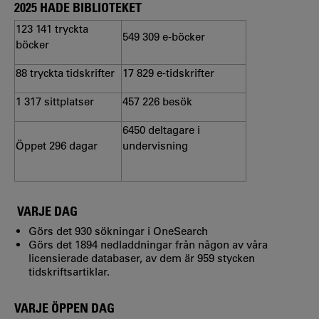
2025 HADE BIBLIOTEKET
123 141
tryckta
549 309
e-böcker
böcker
88 tryckta tidskrifter
17 829
e-tidskrifter
1 317 sittplatser
457 226
besök
6450 deltagare i
Öppet 296 dagar
undervisning
VARJE DAG
Görs det 930 sökningar i OneSearch
Görs det 1894 nedladdningar från någon av våra
licensierade databaser, av dem är 959 stycken
tidskriftsartiklar.
VARJE ÖPPEN DAG