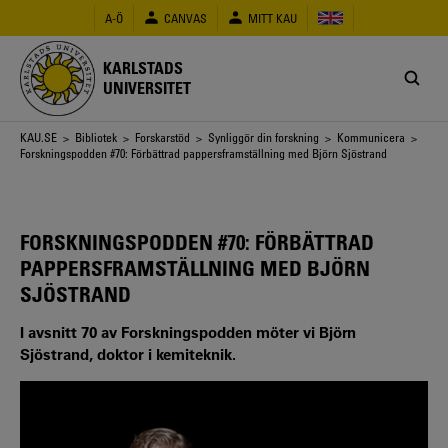
Hoppa
A-Ö
CANVAS
MITT KAU
till
huvudinnehåll
KARLSTADS
UNIVERSITET
Länkstig
KAU.SE
>
Bibliotek
>
Forskarstöd
>
Synliggör din forskning
>
Kommunicera
>
Forskningspodden #70: Förbättrad pappersframställning med Björn Sjöstrand
FORSKNINGSPODDEN #70: FÖRBÄTTRAD
PAPPERSFRAMSTÄLLNING MED BJÖRN
SJÖSTRAND
I avsnitt 70 av Forskningspodden möter vi Björn
Sjöstrand, doktor i kemiteknik.