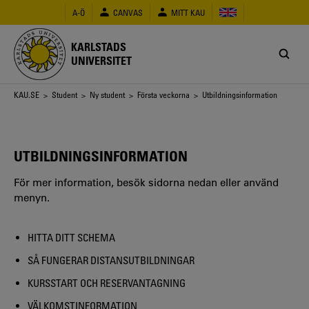
Hoppa
A-Ö
CANVAS
MITT KAU
till
huvudinnehåll
KARLSTADS
UNIVERSITET
Länkstig
KAU.SE
>
Student
>
Ny student
>
Första veckorna
> Utbildningsinformation
UTBILDNINGSINFORMATION
För mer information, besök sidorna nedan eller använd
menyn.
HITTA DITT SCHEMA
SÅ FUNGERAR DISTANSUTBILDNINGAR
KURSSTART OCH RESERVANTAGNING
VÄLKOMSTINFORMATION