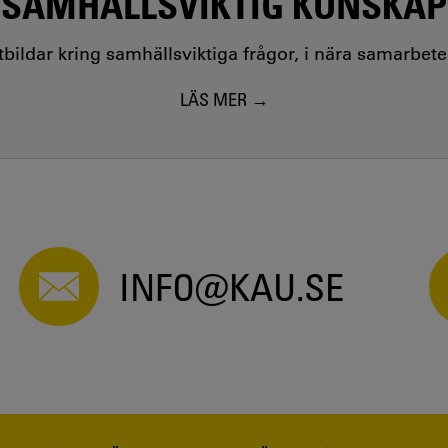
SAMHÄLLSVIKTIG KUNSKAP
utbildar kring samhällsviktiga frågor, i nära samarbet
LÄS MER
INFO@KAU.SE