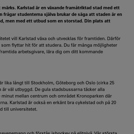
Det märks. Karlstad är en växande framåtriktad stad med ett
 frågar studenterna själva brukar de säga att staden är en
d, men med ett utbud som en storstad. Din plats att
etet vill Karlstad växa och utvecklas för framtiden. Därför
 som flyttar hit för att studera. Du får många möjligheter
e framtida arbetsgivare, lära dig om ditt kommande
är lika långt till Stockholm, Göteborg och Oslo (cirka 25
ken är väl utbyggd. De gula stadsbussarna täcker alla
de minut mellan centrum och området Kronoparken där
na. Karlstad är också en erkänt bra cykelstad och på 20
till universitetet.
tsevenemang och förstås ishockey på elitnivå. Vår största