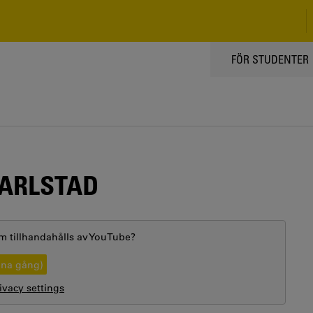
TOPPMENY
FÖR STUDENTER
KARLSTAD
m tillhandahålls av
YouTube
?
nna gång)
vacy settings