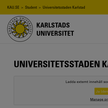
Hoppa
till
Länkstig
KAU.SE
>
Student
> Universitetsstaden Karlstad
huvudinnehåll
KARLSTADS
UNIVERSITET
UNIVERSITETSSTADEN 
Ladda externt innehåll so
Ja (de
Manage pri