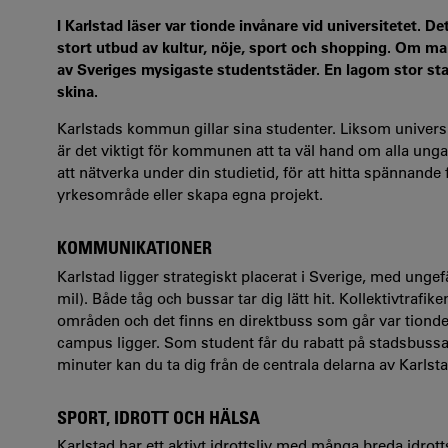
I Karlstad läser var tionde invånare vid universitetet. 
stort utbud av kultur, nöje, sport och shopping. Om man
av Sveriges mysigaste studentstäder. En lagom stor sta
skina.
Karlstads kommun gillar sina studenter. Liksom universit
är det viktigt för kommunen att ta väl hand om alla unga
att nätverka under din studietid, för att hitta spännand
yrkesområde eller skapa egna projekt.
KOMMUNIKATIONER
Karlstad ligger strategiskt placerat i Sverige, med ungef
mil). Både tåg och bussar tar dig lätt hit. Kollektivtrafi
områden och det finns en direktbuss som går var tion
campus ligger. Som student får du rabatt på stadsbussar
minuter kan du ta dig från de centrala delarna av Karlstad 
SPORT, IDROTT OCH HÄLSA
Karlstad har ett aktivt idrottsliv med många breda idrot