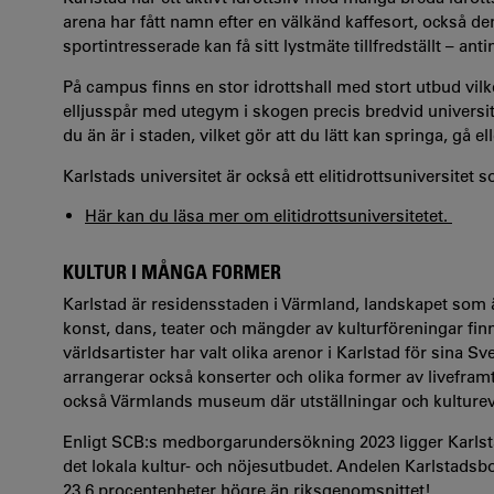
arena har fått namn efter en välkänd kaffesort, också de
sportintresserade kan få sitt lystmäte tillfredställt – ant
På campus finns en stor idrottshall med stort utbud vilk
elljusspår med utegym i skogen precis bredvid universit
du än är i staden, vilket gör att du lätt kan springa, gå 
Karlstads universitet är också ett elitidrottsuniversitet 
Här kan du läsa mer om elitidrottsuniversitetet.
KULTUR I MÅNGA FORMER
Karlstad är residensstaden i Värmland, landskapet som ä
konst, dans, teater och mängder av kulturföreningar finn
världsartister har valt olika arenor i Karlstad för sina 
arrangerar också konserter och olika former av liveframtr
också Värmlands museum där utställningar och kultur
Enligt SCB:s medborgarundersökning 2023 ligger Karlst
det lokala kultur- och nöjesutbudet. Andelen Karlstadsbo
23,6 procentenheter högre än riksgenomsnittet!