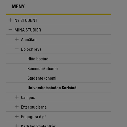
MENY
NY STUDENT
MINA STUDIER
Anmälan
Bo och leva
Hitta bostad
Kommunikationer
Studentekonomi
Universitetsstaden Karlstad
Campus
Efter studierna
Engagera dig!
Karlstad Studentkår