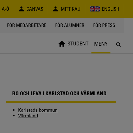
A-Ö
CANVAS
MITT KAU
ENGLISH
FÖR MEDARBETARE
FÖR ALUMNER
FÖR PRESS
STUDENT
MENY
BO OCH LEVA I KARLSTAD OCH VÄRMLAND
Karlstads kommun
Värmland