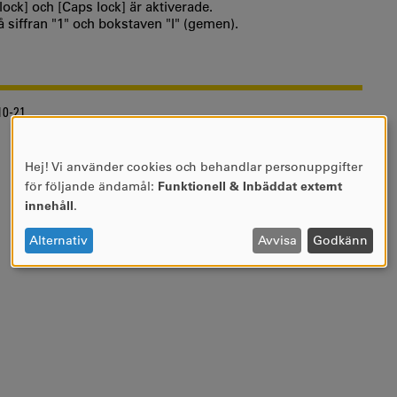
ock] och [Caps lock] är aktiverade.
å siffran "1" och bokstaven "l" (gemen).
10-21
Hej! Vi använder cookies och behandlar personuppgifter
ANVÄNDNING
för följande ändamål:
Funktionell & Inbäddat externt
AV
innehåll
.
PERSONUPPGIFTER
OCH
Alternativ
Avvisa
Godkänn
COOKIES