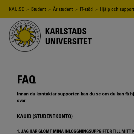
Hoppa
till
Länkstig
KAU.SE
>
Student
>
Är student
>
IT-stöd
>
Hjälp och support
huvudinnehåll
KARLSTADS
UNIVERSITET
FAQ
Innan du kontaktar supporten kan du se om du kan få h
svar.
KAUID (STUDENTKONTO)
1. JAG HAR GLÖMT MINA INLOGGNINGSUPPGIFTER TILL MITT K