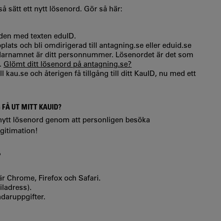
å sätt ett nytt lösenord. Gör så här:
lden med texten eduID.
ats och bli omdirigerad till antagning.se eller eduid.se
darnamnet är ditt personnummer. Lösenordet är det som
.
Glömt ditt lösenord på antagning.se?
l kau.se och återigen få tillgång till ditt KauID, nu med ett
FÅ UT MITT KAUID?
nytt lösenord genom att personligen besöka
egitimation!
?
r Chrome, Firefox och Safari.
iladress).
daruppgifter.