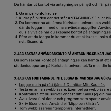
Du hämtar ut kontot via antagning.se på nytt och får på s
Gå in på
konto.kau.se
.
Klicka på bilden där det står ANTAGNING.SE eller bi
Du kommer nu att lämna Karlstads universitets webbpl
där du loggar in med dina användaruppgifter. Använ
du själv valde när du skapade kontot på antagning.se
Efter att du loggat in kommer du att skickas tillbaka til
nytt lösenord.
2. JAG SAKNAR ANVÄNDARKONTO PÅ ANTAGNING.SE. KAN JAG 
Du som saknar konto på antagning.se kan hämta ut ett 
studentsupporten på Karlstads universitet. Ta med din l
3. JAG KAN FORTFARANDE INTE LOGGA IN. VAD SKA JAG GÖRA
Loggar du in på rätt tjänst? Du hittar Mitt Kau här.
Testa en annan webbläsare. Exempel på webbläsare ä
Kontrollera att du skriver endast ditt KauID (ej din ma
Avaktivera funktioner och program som sparar använ
Skriv lösenordet. Använd ej "klipp och klistra".
Töm webbläsarens "temporära internetfiler".