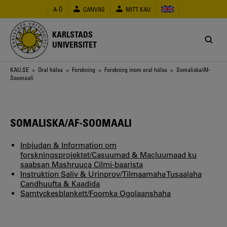
Hoppa
A-Ö
CANVAS
MITT KAU
till
huvudinnehåll
KARLSTADS
UNIVERSITET
Länkstig
KAU.SE
>
Oral hälsa
>
Forskning
>
Forskning inom oral hälsa
> Somaliska/Af-
Soomaali
SOMALISKA/AF-SOOMAALI
Inbjudan & Information om
forskningsprojektet/Casuumad & Macluumaad ku
saabsan Mashruuca Cilmi-baarista
Instruktion Saliv & Urinprov/Tilmaamaha Tusaalaha
Candhuufta & Kaadida
Samtyckesblankett/Foomka Ogolaanshaha