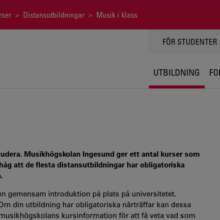
rser
>
Distansutbildningar
> Musik i klass
TOPPMENY
FÖR STUDENTER
UTBILDNING
FO
 studera. Musikhögskolan Ingesund ger ett antal kurser som
håg att de flesta distansutbildningar har obligatoriska
.
 en gemensam introduktion på plats på universitetet.
. Om din utbildning har obligatoriska närträffar kan dessa
l av musikhögskolans kursinformation för att få veta vad som