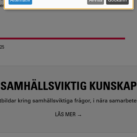
Alternativ
Avvisa
Godkänn
rhem i Arvika där du kan boka boende.
COOKIES
-25
SAMHÄLLSVIKTIG KUNSKAP
utbildar kring samhällsviktiga frågor, i nära samarbet
LÄS MER