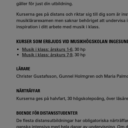
gäller för just din utbildning.
Kurserna ges på distans och riktar sig till dig som är ins
musiklärarexamen men saknar behöriget att undervisa i mus
inspiration i ditt arbete med musik i klass.
KURSER SOM ERBJUDS VID MUSIKHÖGSKOLAN INGESUN
Musik i klass: årskurs 1-6,
30 hp
Musik i klass: årskurs 7-9,
30 hp
LÄRARE
Christer Gustafsson, Gunnel Holmgren och Maria Palmq
NÄRTRÄFFAR
Kurserna ges på halvfart, 30 högskolepoäng, över läsåre
BOENDE FÖR DISTANSSTUDENTER
De flesta distansutbildningar har obligatoriska närträffa
ganska intensiva med hela dagar av undervisning. Om du