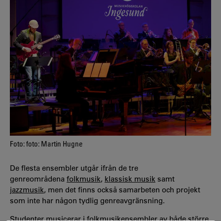
Foto: foto: Martin Hugne
De flesta ensembler utgår ifrån de tre
genreområdena
folkmusik
,
klassisk musik
samt
jazzmusik
, men det finns också samarbeten och projekt
som inte har någon tydlig genreavgränsning.
Studenter musicerar i folkmusikensembler av både större