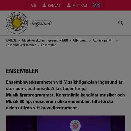
Hoppa
A-Ö
CANVAS
MITT KAU
till
huvudinnehåll
Länkstig
KAU.SE
>
Musikhögskolan Ingesund – MHI
>
Utbildning
>
Att läsa på MHI
>
Ensembleverksamhet
> Ensembler
ENSEMBLER
Ensembleverksamheten vid Musikhögskolan Ingesund är
stor och variationsrik. Alla studenter på
Musiklärarprogrammet, Konstnärlig kandidat musiker och
Musik 60 hp, musicerar i olika ensembler, till största
delen utifrån sitt huvudinstrument.