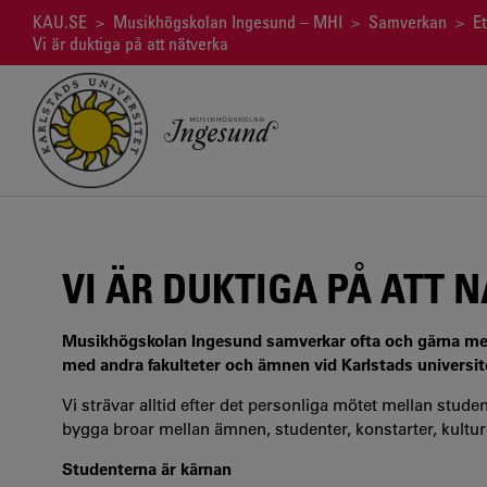
Hoppa
Länkstig
KAU.SE
>
Musikhögskolan Ingesund – MHI
>
Samverkan
>
Et
till
Vi är duktiga på att nätverka
huvudinnehåll
VI ÄR DUKTIGA PÅ ATT 
Musikhögskolan Ingesund samverkar ofta och gärna med
med andra fakulteter och ämnen vid Karlstads universit
Vi strävar alltid efter det personliga mötet mellan studen
bygga broar mellan ämnen, studenter, konstarter, kulturer
Studenterna är kärnan