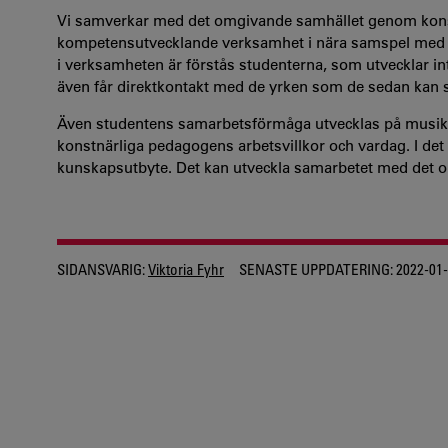
Vi samverkar med det omgivande samhället genom kons
kompetensutvecklande verksamhet i nära samspel med k
i verksamheten är förstås studenterna, som utvecklar i
även får direktkontakt med de yrken som de sedan kan sö
Även studentens samarbetsförmåga utvecklas på musikh
konstnärliga pedagogens arbetsvillkor och vardag. I de
kunskapsutbyte. Det kan utveckla samarbetet med det 
SIDANSVARIG:
Viktoria Fyhr
SENASTE UPPDATERING:
2022-01