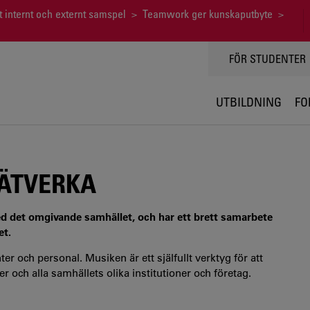
t internt och externt samspel
>
Teamwork ger kunskaputbyte
>
TOPPMENY
FÖR STUDENTER
UTBILDNING
FO
NÄTVERKA
 det omgivande samhället, och har ett brett samarbete
et.
ter och personal. Musiken är ett själfullt verktyg för att
 och alla samhällets olika institutioner och företag.