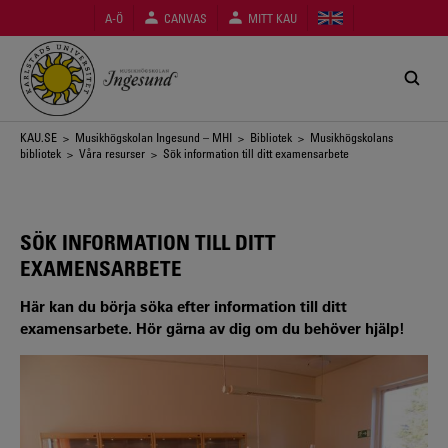
Hoppa
A-Ö
CANVAS
MITT KAU
till
huvudinnehåll
Länkstig
KAU.SE
>
Musikhögskolan Ingesund – MHI
>
Bibliotek
>
Musikhögskolans
bibliotek
>
Våra resurser
> Sök information till ditt examensarbete
SÖK INFORMATION TILL DITT
EXAMENSARBETE
Här kan du börja söka efter information till ditt
examensarbete. Hör gärna av dig om du behöver hjälp!