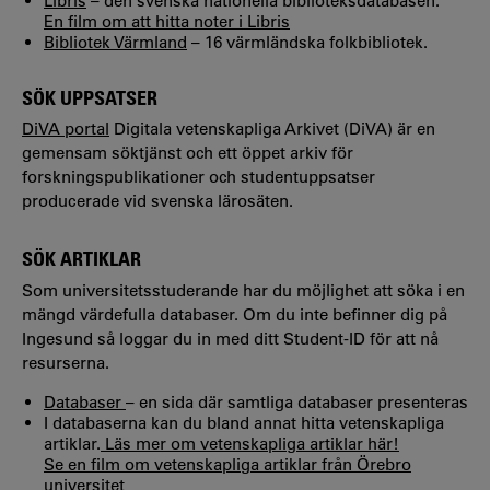
Libris
– den svenska nationella biblioteksdatabasen.
En film om att hitta noter i Libris
Bibliotek Värml
a
nd
– 16 värmländska folkbibliotek.
SÖK UPPSATSER
DiVA portal
Digitala vetenskapliga Arkivet (DiVA) är en
gemensam söktjänst och ett öppet arkiv för
forskningspublikationer och studentuppsatser
producerade vid svenska lärosäten.
SÖK ARTIKLAR
Som universitetsstuderande har du möjlighet att söka i en
mängd värdefulla databaser. Om du inte befinner dig på
Ingesund så loggar du in med ditt Student-ID för att nå
resurserna.
Databaser
– en sida där samtliga databaser presenteras
I databaserna kan du bland annat hitta vetenskapliga
artiklar.
Läs mer om vetenskapliga artiklar här!
Se en film om vetenskapliga artiklar från Örebro
universitet