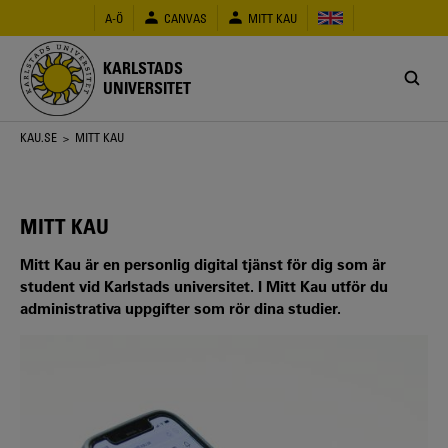
Hoppa
A-Ö
CANVAS
MITT KAU
till
huvudinnehåll
KARLSTADS
UNIVERSITET
Länkstig
KAU.SE
> MITT KAU
MITT KAU
Mitt Kau är en personlig digital tjänst för dig som är
student vid Karlstads universitet. I Mitt Kau utför du
administrativa uppgifter som rör dina studier.