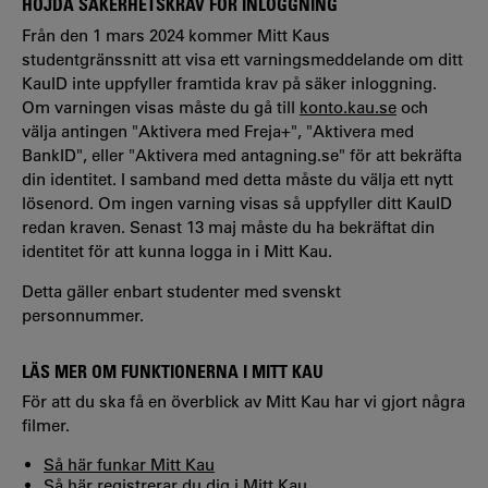
HÖJDA SÄKERHETSKRAV FÖR INLOGGNING
Från den 1 mars 2024 kommer Mitt Kaus
studentgränssnitt att visa ett varningsmeddelande om ditt
KauID inte uppfyller framtida krav på säker inloggning.
Om varningen visas måste du gå till
konto.kau.se
och
välja antingen "Aktivera med Freja+", "Aktivera med
BankID", eller "Aktivera med antagning.se" för att bekräfta
din identitet. I samband med detta måste du välja ett nytt
lösenord. Om ingen varning visas så uppfyller ditt KauID
redan kraven. Senast 13 maj måste du ha bekräftat din
identitet för att kunna logga in i Mitt Kau.
Detta gäller enbart studenter med svenskt
personnummer.
LÄS MER OM FUNKTIONERNA I MITT KAU
För att du ska få en överblick av Mitt Kau har vi gjort några
filmer.
Så här funkar Mitt Kau
Så här registrerar du dig i Mitt Kau