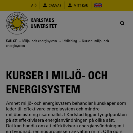
Hoppa
A-Ö
CANVAS
MITT KAU
till
huvudinnehåll
KARLSTADS
UNIVERSITET
Länkstig
KAU.SE
>
Miljö- och energisystem
>
Utbildning
> Kurser i miljö- och
energisystem
KURSER I MILJÖ- OCH
ENERGISYSTEM
Ämnet miljö- och energisystem behandlar kunskaper som
leder till effektivare energisystem och mindre
miljöbelastning i samhället. I Karlstad ligger tyngdpunkten
på att effektivisera energianvändningen på olika sätt.
Det kan handla om att effektivisera energianvändningen i
en byggnad, reningsprocessen av vatten m m. Ofta görs