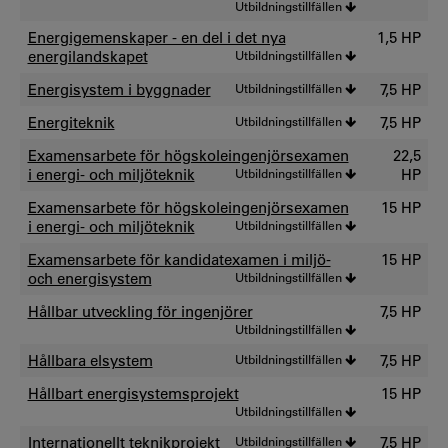
Utbildningstillfällen
Energigemenskaper - en del i det nya
1,5 HP
energilandskapet
Utbildningstillfällen
Energisystem i byggnader
Utbildningstillfällen
7,5 HP
Energiteknik
Utbildningstillfällen
7,5 HP
Examensarbete för högskoleingenjörsexamen
22,5
i energi- och miljöteknik
Utbildningstillfällen
HP
Examensarbete för högskoleingenjörsexamen
15 HP
i energi- och miljöteknik
Utbildningstillfällen
Examensarbete för kandidatexamen i miljö-
15 HP
och energisystem
Utbildningstillfällen
Hållbar utveckling för ingenjörer
7,5 HP
Utbildningstillfällen
Hållbara elsystem
Utbildningstillfällen
7,5 HP
Hållbart energisystemsprojekt
15 HP
Utbildningstillfällen
Internationellt teknikprojekt
Utbildningstillfällen
7,5 HP