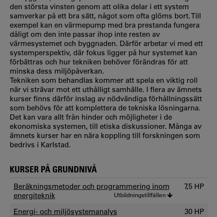
den största vinsten genom att olika delar i ett system
samverkar på ett bra sätt, något som ofta glöms bort. Till
exempel kan en värmepump med bra prestanda fungera
dåligt om den inte passar ihop inte resten av
värmesystemet och byggnaden. Därför arbetar vi med ett
systemperspektiv, där fokus ligger på hur systemet kan
förbättras och hur tekniken behöver förändras för att
minska dess miljöpåverkan.
Tekniken som behandlas kommer att spela en viktig roll
när vi strävar mot ett uthålligt samhälle. I flera av ämnets
kurser finns därför inslag av nödvändiga förhållningssätt
som behövs för att komplettera de tekniska lösningarna.
Det kan vara allt från hinder och möjligheter i de
ekonomiska systemen, till etiska diskussioner. Många av
ämnets kurser har en nära koppling till forskningen som
bedrivs i Karlstad.
KURSER PÅ GRUNDNIVÅ
Beräkningsmetoder och programmering inom
7,5 HP
energiteknik
Utbildningstillfällen
Energi- och miljösystemanalys
30 HP