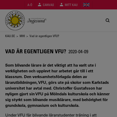
Hoppa
A-Ö
CANVAS
MITT KAU
till
huvudinnehåll
Länkstig
KAU.SE
>
MHI
> Vad är egentligen VFU?
VAD ÄR EGENTLIGEN VFU?
2020-04-09
Som blivande lärare är det viktigt att ha varit ute i
verkligheten och upplevt hur arbetet går till i ett
klassrum. Den verksamhetsförlagda delen av
lärarutbildningen, VFU, görs ute på skolor som Karlstads
universitet har avtal med. Christoffer Gustafsson har
nyligen gjort sin VFU på Mölndals kulturskola och känner
sig styrkt som blivande musiklärare, med behörighet för
grundskola, gymnasium och kulturskola.
Under VFU får blivande lärarstudenter träning i att