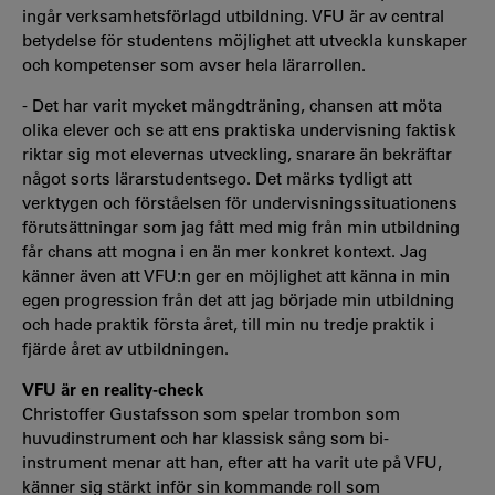
ingår verksamhetsförlagd utbildning. VFU är av central
betydelse för studentens möjlighet att utveckla kunskaper
och kompetenser som avser hela lärarrollen.
- Det har varit mycket mängdträning, chansen att möta
olika elever och se att ens praktiska undervisning faktisk
riktar sig mot elevernas utveckling, snarare än bekräftar
något sorts lärarstudentsego. Det märks tydligt att
verktygen och förståelsen för undervisningssituationens
förutsättningar som jag fått med mig från min utbildning
får chans att mogna i en än mer konkret kontext. Jag
känner även att VFU:n ger en möjlighet att känna in min
egen progression från det att jag började min utbildning
och hade praktik första året, till min nu tredje praktik i
fjärde året av utbildningen.
VFU är en reality-check
Christoffer Gustafsson som spelar trombon som
huvudinstrument och har klassisk sång som bi-
instrument menar att han, efter att ha varit ute på VFU,
känner sig stärkt inför sin kommande roll som