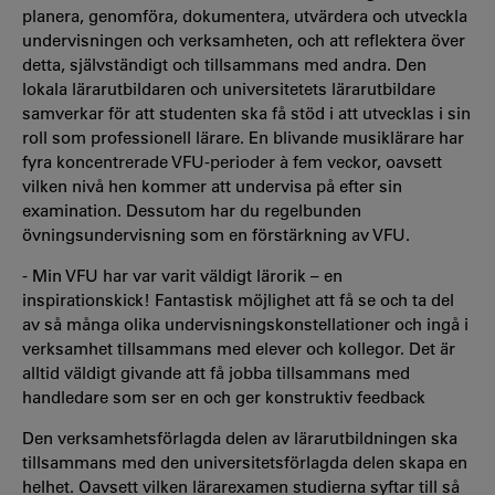
planera, genomföra, dokumentera, utvärdera och utveckla
undervisningen och verksamheten, och att reflektera över
detta, självständigt och tillsammans med andra. Den
lokala lärarutbildaren och universitetets lärarutbildare
samverkar för att studenten ska få stöd i att utvecklas i sin
roll som professionell lärare. En blivande musiklärare har
fyra koncentrerade VFU-perioder à fem veckor, oavsett
vilken nivå hen kommer att undervisa på efter sin
examination. Dessutom har du regelbunden
övningsundervisning som en förstärkning av VFU.
- Min VFU har var varit väldigt lärorik – en
inspirationskick! Fantastisk möjlighet att få se och ta del
av så många olika undervisningskonstellationer och ingå i
verksamhet tillsammans med elever och kollegor. Det är
alltid väldigt givande att få jobba tillsammans med
handledare som ser en och ger konstruktiv feedback
Den verksamhetsförlagda delen av lärarutbildningen ska
tillsammans med den universitetsförlagda delen skapa en
helhet. Oavsett vilken lärarexamen studierna syftar till så