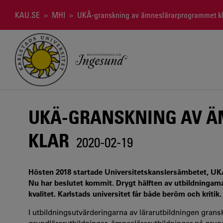
Hoppa
till
Länkstig
KAU.SE
>
MHI
> UKÄ-granskning av ämneslärarprogrammet kl
huvudinnehåll
UKÄ-GRANSKNING AV 
KLAR
2020-02-19
Hösten 2018 startade Universitetskanslersämbetet, UKÄ,
Nu har beslutet kommit. Drygt hälften av utbildningarn
kvalitet. Karlstads universitet får både beröm och kritik.
I utbildningsutvärderingarna av lärarutbildningen granska