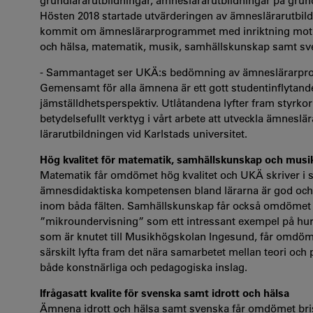
grundlärarutbildningar, ämneslärarutbildningar på gru
Hösten 2018 startade utvärderingen av ämneslärarutbildn
kommit om ämneslärarprogrammet med inriktning mot a
och hälsa, matematik, musik, samhällskunskap samt sv
- Sammantaget ser UKÄ:s bedömning av ämneslärarpro
Gemensamt för alla ämnena är ett gott studentinflytan
jämställdhetsperspektiv. Utlåtandena lyfter fram styrkor
betydelsefullt verktyg i vårt arbete att utveckla ämneslä
lärarutbildningen vid Karlstads universitet.
Hög kvalitet för matematik, samhällskunskap och musi
Matematik får omdömet hög kvalitet och UKÄ skriver i s
ämnesdidaktiska kompetensen bland lärarna är god och
inom båda fälten. Samhällskunskap får också omdömet h
”mikroundervisning” som ett intressant exempel på h
som är knutet till Musikhögskolan Ingesund, får omdöm
särskilt lyfta fram det nära samarbetet mellan teori och
både konstnärliga och pedagogiska inslag.
Ifrågasatt kvalite för svenska samt idrott och hälsa
Ämnena idrott och hälsa samt svenska får omdömet brista