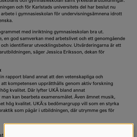
ndskolans och gymnasieskolan samt yrkeslärarutbildningar.
ingen och för Karlstads universitets del har beslut nu
rbete i gymnasieskolan för undervisningsämnena idrott
enska.
grammet med inriktning gymnasieskolan bra ut.
de, en god samverkan med arbetslivet och ett genomgående
 och identifierar utvecklingsbehov. Utvärderingarna är ett
rarutbildningen, säger Jessica Eriksson, dekan för
k
in rapport bland annat att den vetenskapliga och
 att kompetensen upprätthålls genom aktiv forskning
ög kvalitet. Där lyfter UKÄ bland annat
ur man kan bearbeta examensmålet. Även ämnet musik,
et hög kvalitet. UKÄ:s bedömargrupp vill som en styrka
 praktik som pågår i utbildningen, där utrymme ges för
nde kvalitet. I båda fallen gäller det