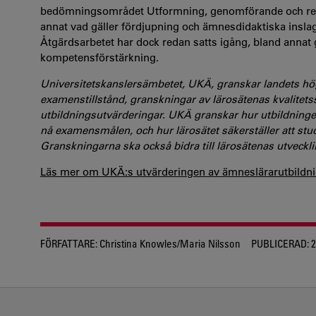
bedömningsområdet Utformning, genomförande och resul
annat vad gäller fördjupning och ämnesdidaktiska inslag.
Åtgärdsarbetet har dock redan satts igång, bland anna
kompetensförstärkning.
Universitetskanslersämbetet, UKÄ, granskar landets hö
examenstillstånd, granskningar av lärosätenas kvalitet
utbildningsutvärderingar. UKÄ granskar hur utbildningen 
nå examensmålen, och hur lärosätet säkerställer att s
Granskningarna ska också bidra till lärosätenas utveckli
Läs mer om UKÄ:s utvärderingen av ämneslärarutbildni
FÖRFATTARE:
Christina Knowles/Maria Nilsson
PUBLICERAD:
2