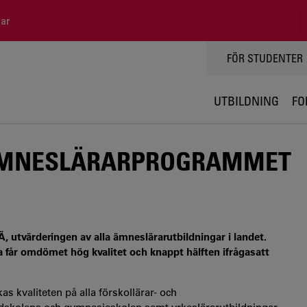
ar
TOPPMENY
FÖR STUDENTER
UTBILDNING
FO
ÄMNESLÄRARPROGRAMMET
 utvärderingen av alla ämneslärarutbildningar i landet.
a får omdömet hög kvalitet och knappt hälften ifrågasatt
s kvaliteten på alla förskollärar- och