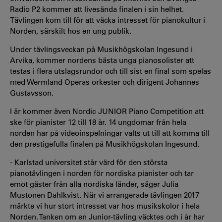
Radio P2 kommer att livesända finalen i sin helhet.
Tävlingen kom till för att väcka intresset för pianokultur i
Norden, särskilt hos en ung publik.
Under tävlingsveckan på Musikhögskolan Ingesund i
Arvika, kommer nordens bästa unga pianosolister att
testas i flera utslagsrundor och till sist en final som spelas
med Wermland Operas orkester och dirigent Johannes
Gustavsson.
I år kommer även Nordic JUNIOR Piano Competition att
ske för pianister 12 till 18 år. 14 ungdomar från hela
norden har på videoinspelningar valts ut till att komma till
den prestigefulla finalen på Musikhögskolan Ingesund.
- Karlstad universitet står värd för den största
pianotävlingen i norden för nordiska pianister och tar
emot gäster från alla nordiska länder, säger Julia
Mustonen Dahlkvist. När vi arrangerade tävlingen 2017
märkte vi hur stort intresset var hos musikskolor i hela
Norden. Tanken om en Junior-tävling väcktes och i år har