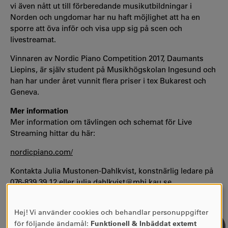
vi även nått ut till förberedande musikutbildningar i
Norden och ungdomar har nu haft möjlighet att ha en
sporre att öva inför och visa upp sig på scen och
livestreamat.
Vinnaren av Nordic Piano Competition 2017, Daumants
Liepins, är själv student på Musikhögskolan Ingesund och
han har under året vunnit flera priser i tex Bukarest och
Geneva.
Mer information
Mer information om tävlingen och schemat för Live
Streaming hittar du här:
nordicpiano.com/
Kontakta Julia Mustonen-Dahlkvist, konstnärlig ledare på
076-839 39 12 eller
julia.dahlkvist@mhi.kau.se
Hej! Vi använder cookies och behandlar personuppgifter
ANVÄNDNING
för följande ändamål:
Funktionell & Inbäddat externt