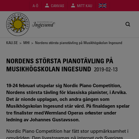
Hoppa
A-Ö
CANVAS
MITT KAU
till
huvudinnehåll
Länkstig
KAU.SE
>
MHI
> Nordens största pianotävling på Musikhögskolan Ingesund
NORDENS STÖRSTA PIANOTÄVLING PÅ
MUSIKHÖGSKOLAN INGESUND
2019-02-13
19-24 februari utspelar sig Nordic Piano Competition,
Nordens största tävling för klassiska pianister, i Arvika.
Det är nionde upplagan, och andra gången som
Musikhögskolan Ingesund står värd. På finaldagen spelar
tre finalister med Wermland Operas orkester under
ledning av Johannes Gustavsson.
Nordic Piano Competition har fått stor uppmärksamhet i
omvärlden. Den livestreamas på internet och Sveriges