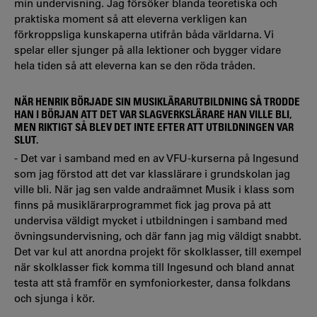
min undervisning. Jag försöker blanda teoretiska och
praktiska moment så att eleverna verkligen kan
förkroppsliga kunskaperna utifrån båda världarna. Vi
spelar eller sjunger på alla lektioner och bygger vidare
hela tiden så att eleverna kan se den röda tråden.
NÄR HENRIK BÖRJADE SIN MUSIKLÄRARUTBILDNING SÅ TRODDE
HAN I BÖRJAN ATT DET VAR SLAGVERKSLÄRARE HAN VILLE BLI,
MEN RIKTIGT SÅ BLEV DET INTE EFTER ATT UTBILDNINGEN VAR
SLUT.
- Det var i samband med en av VFU-kurserna på Ingesund
som jag förstod att det var klasslärare i grundskolan jag
ville bli. När jag sen valde andraämnet Musik i klass som
finns på musiklärarprogrammet fick jag prova på att
undervisa väldigt mycket i utbildningen i samband med
övningsundervisning, och där fann jag mig väldigt snabbt.
Det var kul att anordna projekt för skolklasser, till exempel
när skolklasser fick komma till Ingesund och bland annat
testa att stå framför en symfoniorkester, dansa folkdans
och sjunga i kör.