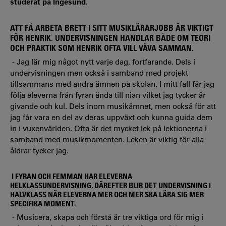
studerat på Ingesund.
ATT FÅ ARBETA BRETT I SITT MUSIKLÄRARJOBB ÄR VIKTIGT
FÖR HENRIK. UNDERVISNINGEN HANDLAR BÅDE OM TEORI
OCH PRAKTIK SOM HENRIK OFTA VILL VÄVA SAMMAN.
-
Jag lär mig något nytt varje dag, fortfarande. Dels i
undervisningen men också i samband med projekt
tillsammans med andra ämnen på skolan. I mitt fall får jag
följa eleverna från fyran ända till nian vilket jag tycker är
givande och kul. Dels inom musikämnet, men också för att
jag får vara en del av deras uppväxt och kunna guida dem
in i vuxenvärlden. Ofta är det mycket lek på lektionerna i
samband med musikmomenten. Leken är viktig för alla
åldrar tycker jag.
I FYRAN OCH FEMMAN HAR ELEVERNA
HELKLASSUNDERVISNING, DÄREFTER BLIR DET UNDERVISNING I
HALVKLASS NÄR ELEVERNA MER OCH MER SKA LÄRA SIG MER
SPECIFIKA MOMENT.
-
Musicera, skapa och förstå är tre viktiga ord för mig i