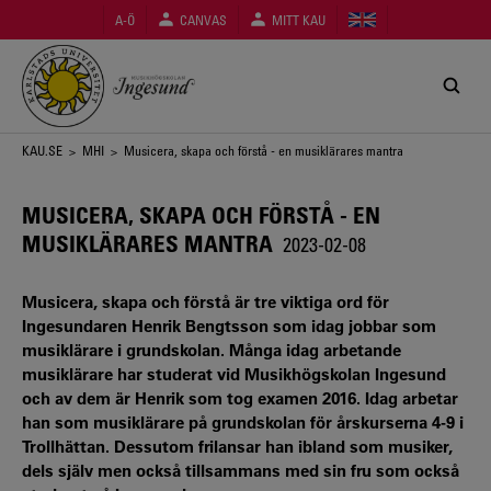
Hoppa
A-Ö
CANVAS
MITT KAU
till
huvudinnehåll
Länkstig
KAU.SE
>
MHI
> Musicera, skapa och förstå - en musiklärares mantra
MUSICERA, SKAPA OCH FÖRSTÅ - EN
MUSIKLÄRARES MANTRA
2023-02-08
Musicera, skapa och förstå är tre viktiga ord för
Ingesundaren Henrik Bengtsson som idag jobbar som
musiklärare i grundskolan. Många idag arbetande
musiklärare har studerat vid Musikhögskolan Ingesund
och av dem är Henrik som tog examen 2016. Idag arbetar
han som musiklärare på grundskolan för årskurserna 4-9 i
Trollhättan. Dessutom frilansar han ibland som musiker,
dels själv men också tillsammans med sin fru som också