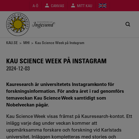
Hoppa
A-Ö
CANVAS
MITT KAU
till
huvudinnehåll
Länkstig
KAU.SE
>
MHI
> Kau Science Week på Instagram
KAU SCIENCE WEEK PÅ INSTAGRAM
2024-12-03
Kauresearch är universitetets Instagramkonto för
forskningsinformation. För andra året i rad genomförs
temaveckan Kau Science Week samtidigt som
Nobelveckan pågår.
Kau Science Week visas främst på Kauresearch-kontot. Ett
inlägg varje dag under veckan kommer att
uppmärksamma forskare och forskning vid Karlstads
universitet. Inläggen kompletteras med stories och