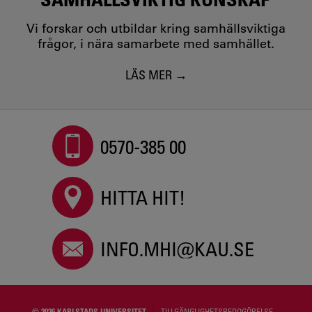
Vi forskar och utbildar kring samhällsviktiga
frågor, i nära samarbete med samhället.
LÄS MER
0570-385 00
HITTA HIT!
INFO.MHI@KAU.SE
© 2026 KARLSTADS UNIVERSITET
TILLGÄNGLIGHETSREDOGÖRELSE