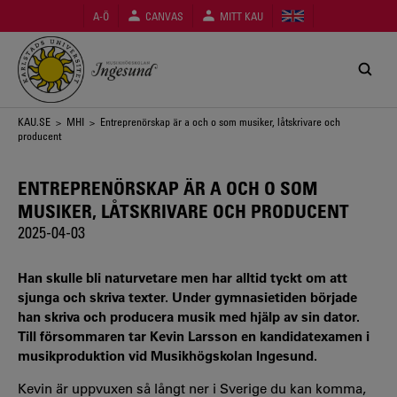
Hoppa
A-Ö
CANVAS
MITT KAU
till
huvudinnehåll
Länkstig
KAU.SE
>
MHI
> Entreprenörskap är a och o som musiker, låtskrivare och
producent
ENTREPRENÖRSKAP ÄR A OCH O SOM
MUSIKER, LÅTSKRIVARE OCH PRODUCENT
2025-04-03
Han skulle bli naturvetare men har alltid tyckt om att
sjunga och skriva texter. Under gymnasietiden började
han skriva och producera musik med hjälp av sin dator.
Till försommaren tar Kevin Larsson en kandidatexamen i
musikproduktion vid Musikhögskolan Ingesund.
Kevin är uppvuxen så långt ner i Sverige du kan komma,