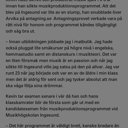
innan han sökte musikproduktionsprogrammet. Att det
blev på Ingesund var lite av en slump, han snubblade över
Arvika på antagning.se Antagningsprovet verkade vara på
rätt nivå för honom och programmet kändes tillgängligt
och såg bra ut.
– Innan utbildningen jobbade jag i matbutik. Jag hade
också pluggat lite småkurser på högre nivå i engelska,
hemmastudio samt en distanskurs i musikteori. Det var
en liten försmak men musik är en passion och när jag
sökte till Ingesund ville jag satsa på den på allvar. Jag var
runt 23 när jag började och var en av de äldre i min klass
men det är aldrig för sent och jag tycker absolut att man
ska våga följa sina drömmar.
Kevin tar examen senare i vår då han och hans
klasskamrater blir de första som går ut med en
kandidatexamen från musikproduktionsprogrammet vid
Musikhögskolan Ingesund.
– Det här programmet är väldigt brett, kanske bredare än