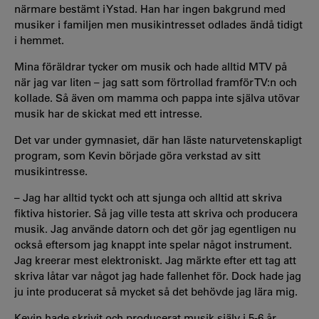
närmare bestämt i Ystad. Han har ingen bakgrund med
musiker i familjen men musikintresset odlades ändå tidigt
i hemmet.
Mina föräldrar tycker om musik och hade alltid MTV på
när jag var liten – jag satt som förtrollad framför TV:n och
kollade. Så även om mamma och pappa inte själva utövar
musik har de skickat med ett intresse.
Det var under gymnasiet, där han läste naturvetenskapligt
program, som Kevin började göra verkstad av sitt
musikintresse.
– Jag har alltid tyckt och att sjunga och alltid att skriva
fiktiva historier. Så jag ville testa att skriva och producera
musik. Jag använde datorn och det gör jag egentligen nu
också eftersom jag knappt inte spelar något instrument.
Jag kreerar mest elektroniskt. Jag märkte efter ett tag att
skriva låtar var något jag hade fallenhet för. Dock hade jag
ju inte producerat så mycket så det behövde jag lära mig.
Kevin hade skrivit och producerat musik själv i 5-6 år