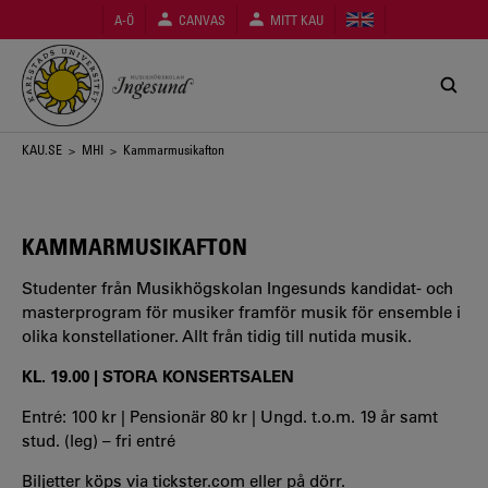
Hoppa
A-Ö
CANVAS
MITT KAU
till
huvudinnehåll
Länkstig
KAU.SE
>
MHI
> Kammarmusikafton
KAMMARMUSIKAFTON
Studenter från Musikhögskolan Ingesunds kandidat- och
masterprogram för musiker framför musik för ensemble i
olika konstellationer. Allt från tidig till nutida musik.
KL. 19.00 | STORA KONSERTSALEN
Entré: 100 kr | Pensionär 80 kr | Ungd. t.o.m. 19 år samt
stud. (leg) – fri entré
Biljetter köps via
tickster.com
eller på dörr.