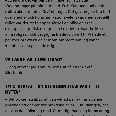
– Även om det var pandemi hade jag rätt höga
förväntningar på min studietid. Och Karlstads universitet
mötte absolut mina förväntningar. Det gav mig en bra bild
över medie- och kommunikationsvetenskap men speciellt
roligt var det att få doppa tårna i de olika delarna -
exempelvis grafisk design och kreativt skrivande. Men
allra roligast, och det jag fastnade för, var PR. Vi hade ett
par mer praktiska delar inom området och jag kände
snabbt att det passade mig.
VAD ARBETAR DU MED IDAG?
– Idag arbetar jag som PR-konsult på en PR-byrå i
Stockholm.
TYCKER DU ATT DIN UTBILDNING HAR VARIT TILL
NYTTA?
– Det tycker jag absolut. Jag vet att par av mina vänner
önskade att det var fler praktiska delar i utbildningen, och
till viss del håller jag med. Samtidigt hade jag ingen aning