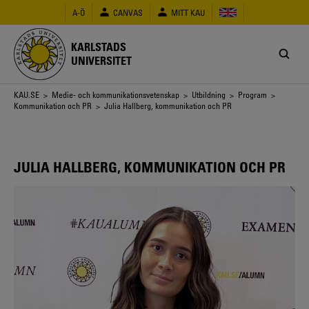
Hoppa
A-Ö
CANVAS
MITT KAU
till
huvudinnehåll
KARLSTADS
UNIVERSITET
Länkstig
KAU.SE
>
Medie- och kommunikationsvetenskap
>
Utbildning
>
Program
>
Kommunikation och PR
> Julia Hallberg, kommunikation och PR
JULIA HALLBERG, KOMMUNIKATION OCH PR