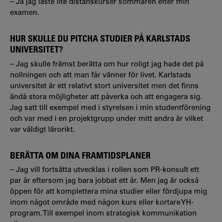
– Ja jag läste lite distanskurser sommaren efter min
examen.
HUR SKULLE DU PITCHA STUDIER PÅ KARLSTADS
UNIVERSITET?
– Jag skulle främst berätta om hur roligt jag hade det på
nollningen och att man får vänner för livet. Karlstads
universitet är ett relativt stort universitet men det finns
ändå stora möjligheter att påverka och att engagera sig.
Jag satt till exempel med i styrelsen i min studentförening
och var med i en projektgrupp under mitt andra år vilket
var väldigt lärorikt.
BERÄTTA OM DINA FRAMTIDSPLANER
– Jag vill fortsätta utvecklas i rollen som PR-konsult ett
par år eftersom jag bara jobbat ett år. Men jag är också
öppen för att komplettera mina studier eller fördjupa mig
inom något område med någon kurs eller kortare YH-
program. Till exempel inom strategisk kommunikation