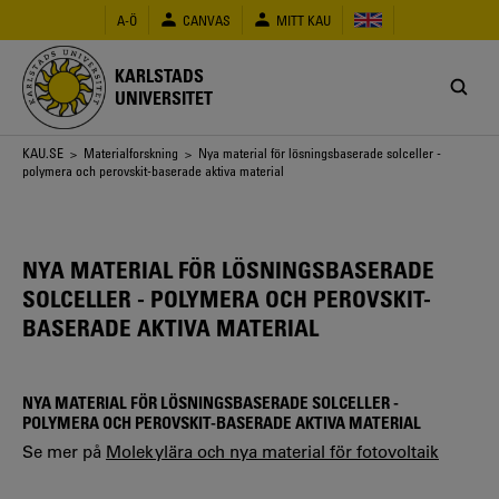
Hoppa
A-Ö
CANVAS
MITT KAU
till
huvudinnehåll
KARLSTADS
UNIVERSITET
Länkstig
KAU.SE
>
Materialforskning
> Nya material för lösningsbaserade solceller -
polymera och perovskit-baserade aktiva material
NYA MATERIAL FÖR LÖSNINGSBASERADE
SOLCELLER - POLYMERA OCH PEROVSKIT-
BASERADE AKTIVA MATERIAL
NYA MATERIAL FÖR LÖSNINGSBASERADE SOLCELLER -
POLYMERA OCH PEROVSKIT-BASERADE AKTIVA MATERIAL
Se mer på
Molekylära och nya material för fotovoltaik