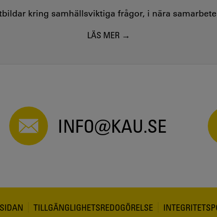
utbildar kring samhällsviktiga frågor, i nära samarbet
LÄS MER
INFO@KAU.SE
SIDAN
TILLGÄNGLIGHETSREDOGÖRELSE
INTEGRITETSP