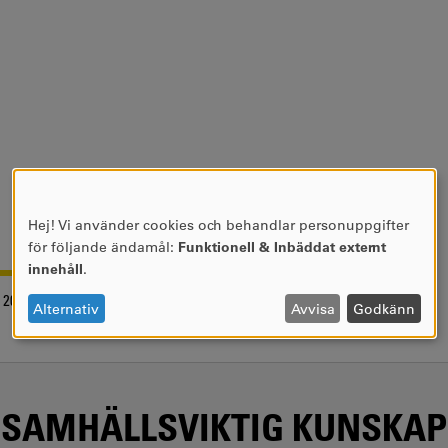
Hej! Vi använder cookies och behandlar personuppgifter
ANVÄNDNING
för följande ändamål:
Funktionell & Inbäddat externt
AV
innehåll
.
PERSONUPPGIFTER
2017-03-07
OCH
Alternativ
Avvisa
Godkänn
COOKIES
SAMHÄLLSVIKTIG KUNSKAP