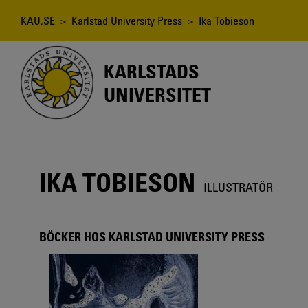
Hoppa
till
Länkstig
KAU.SE
>
Karlstad University Press
> Ika Tobieson
huvudinnehåll
KARLSTADS
UNIVERSITET
IKA TOBIESON
ILLUSTRATÖR
BÖCKER HOS KARLSTAD UNIVERSITY PRESS