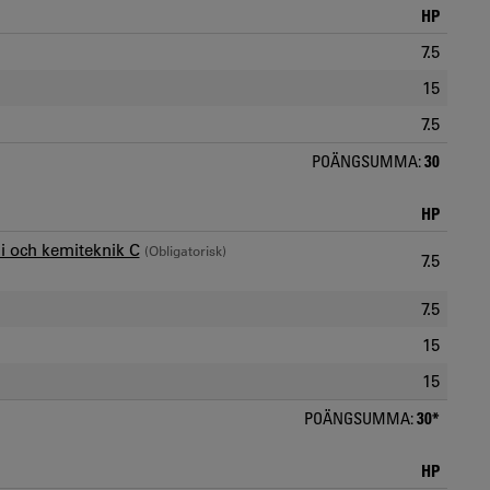
HP
7.5
15
7.5
POÄNGSUMMA:
30
HP
i och kemiteknik C
(Obligatorisk)
7.5
7.5
15
15
POÄNGSUMMA:
30*
HP