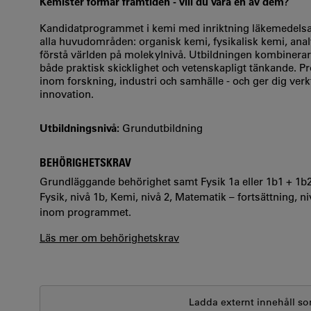
Kemister formar framtiden - vill du vara en av dem?
Kandidatprogrammet i kemi med inriktning läkemedelsan
alla huvudområden: organisk kemi, fysikalisk kemi, anal
förstå världen på molekylnivå. Utbildningen kombinerar 
både praktisk skicklighet och vetenskapligt tänkande. Pr
inom forskning, industri och samhälle - och ger dig verkt
innovation.
Utbildningsnivå:
Grundutbildning
BEHÖRIGHETSKRAV
Grundläggande behörighet samt Fysik 1a eller 1b1 + 1b2, 
Fysik, nivå 1b, Kemi, nivå 2, Matematik – fort­sättning, n
inom programmet.
Läs mer om behörighetskrav
Ladda externt innehåll so