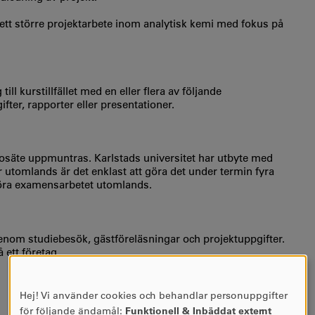
tt större projektarbete inom analytisk kemi med fokus på
l kurstillfället med en eller flera av följande
ter, rapporter eller presentationer.
lärosäte uppmuntras. Karlstads universitet har utbyte med
er utomlands är det enklast att göra det under termin fyra
 göra examensarbetet utomlands.
nom studiebesök, gästföreläsningar och projektuppgifter.
 ett företag.
Hej! Vi använder cookies och behandlar personuppgifter
ANVÄNDNING
för följande ändamål:
Funktionell & Inbäddat externt