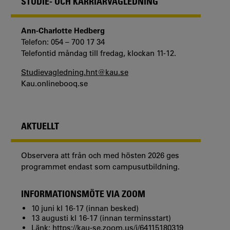
STUDIE- OCH KARRIÄRVÄGLEDNING
Ann-Charlotte Hedberg
Telefon: 054 – 700 17 34
Telefontid måndag till fredag, klockan 11-12.
Studievagledning.hnt@kau.se
Kau.onlinebooq.se
AKTUELLT
Observera att från och med hösten 2026 ges
programmet endast som campusutbildning.
INFORMATIONSMÖTE VIA ZOOM
10 juni kl 16-17 (innan besked)
13 augusti kl 16-17 (innan terminsstart)
Länk:
https://kau-se.zoom.us/j/64115180319