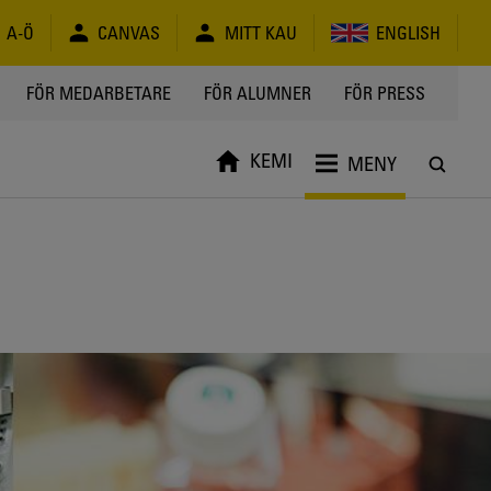
A-Ö
CANVAS
MITT KAU
ENGLISH
FÖR MEDARBETARE
FÖR ALUMNER
FÖR PRESS
KEMI
MENY