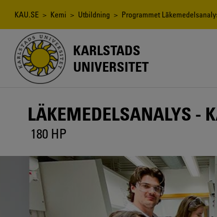
Hoppa
till
Länkstig
KAU.SE
>
Kemi
>
Utbildning
> Programmet Läkemedelsanalys 
huvudinnehåll
KARLSTADS
UNIVERSITET
LÄKEMEDELSANALYS - 
180 HP