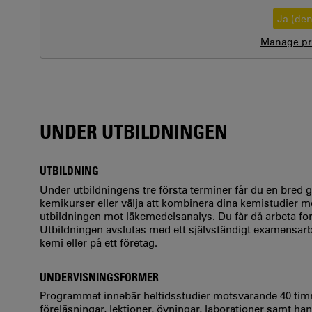
Ja (de
Manage pri
UNDER UTBILDNINGEN
UTBILDNING
Under utbildningens tre första terminer får du en bred g
kemikurser eller välja att kombinera dina kemistudier 
utbildningen mot läkemedelsanalys. Du får då arbeta fo
Utbildningen avslutas med ett självständigt examensar
kemi eller på ett företag.
UNDERVISNINGSFORMER
Programmet innebär heltidsstudier motsvarande 40 timm
föreläsningar, lektioner, övningar, laborationer samt ha