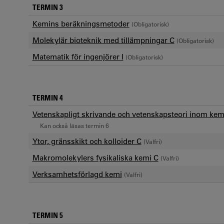
TERMIN 3
Kemins beräkningsmetoder
(Obligatorisk)
Molekylär bioteknik med tillämpningar C
(Obligatorisk)
Matematik för ingenjörer I
(Obligatorisk)
TERMIN 4
Vetenskapligt skrivande och vetenskapsteori inom kem
Kan också läsas termin 6
Ytor, gränsskikt och kolloider C
(Valfri)
Makromolekylers fysikaliska kemi C
(Valfri)
Verksamhetsförlagd kemi
(Valfri)
TERMIN 5