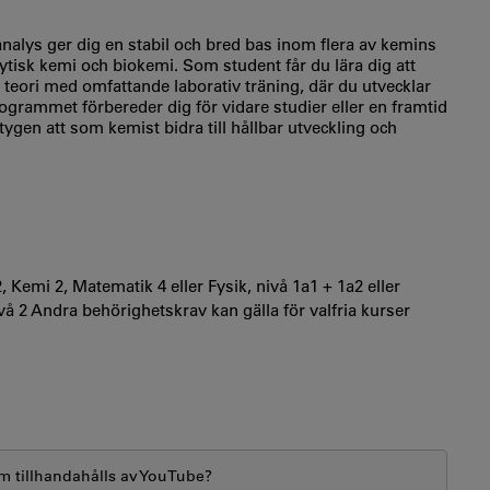
alys ger dig en stabil och bred bas inom flera av kemins
ytisk kemi och biokemi. Som student får du lära dig att
teori med omfattande laborativ träning, där du utvecklar
ogrammet förbereder dig för vidare studier eller en framtid
ygen att som kemist bidra till hållbar utveckling och
Kemi 2, Matematik 4 eller Fysik, nivå 1a1 + 1a2 eller
ivå 2 Andra behörighetskrav kan gälla för valfria kurser
m tillhandahålls av
YouTube
?