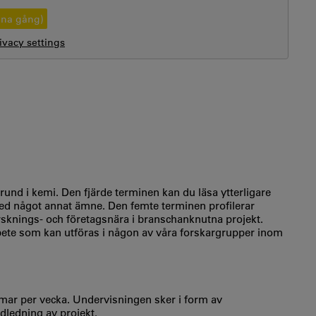
nna gång)
vacy settings
rund i kemi. Den fjärde terminen kan du läsa ytterligare
med något annat ämne. Den femte terminen profilerar
rsknings- och företagsnära i branschanknutna projekt.
bete som kan utföras i någon av våra forskargrupper inom
ar per vecka. Undervisningen sker i form av
ndledning av projekt.