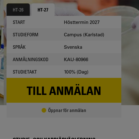
HT-26
HT-27
Hösttermin 2027
START
Campus (Karlstad)
STUDIEFORM
Svenska
SPRÅK
KAU-80966
ANMÄLNINGSKOD
100% (Dag)
STUDIETAKT
TILL ANMÄLAN
Öppnar för anmälan