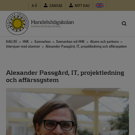
Hoppa
A-Ö
CANVAS
MITT KAU
till
huvudinnehåll
Länkstig
KAU.SE
>
HHK
>
Samverkan
>
Samverkan vid HHK
>
Alumn och partners
>
Intervjuer med alumner
> Alexander Passgård, IT, projektledning och affärssystem
Alexander Passgård, IT, projektledning
och affärssystem