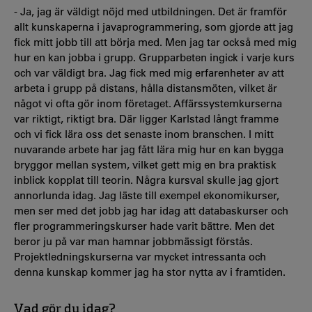
- Ja, jag är väldigt nöjd med utbildningen. Det är framför
allt kunskaperna i javaprogrammering, som gjorde att jag
fick mitt jobb till att börja med. Men jag tar också med mig
hur en kan jobba i grupp. Grupparbeten ingick i varje kurs
och var väldigt bra. Jag fick med mig erfarenheter av att
arbeta i grupp på distans, hålla distansmöten, vilket är
något vi ofta gör inom företaget. Affärssystemkurserna
var riktigt, riktigt bra. Där ligger Karlstad långt framme
och vi fick lära oss det senaste inom branschen. I mitt
nuvarande arbete har jag fått lära mig hur en kan bygga
bryggor mellan system, vilket gett mig en bra praktisk
inblick kopplat till teorin. Några kursval skulle jag gjort
annorlunda idag. Jag läste till exempel ekonomikurser,
men ser med det jobb jag har idag att databaskurser och
fler programmeringskurser hade varit bättre. Men det
beror ju på var man hamnar jobbmässigt förstås.
Projektledningskurserna var mycket intressanta och
denna kunskap kommer jag ha stor nytta av i framtiden.
Vad gör du idag?