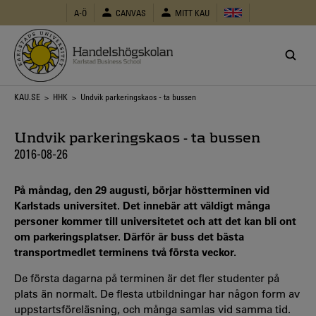
Hoppa
A-Ö
CANVAS
MITT KAU
till
huvudinnehåll
Länkstig
KAU.SE
>
HHK
> Undvik parkeringskaos - ta bussen
Undvik parkeringskaos - ta bussen
2016-08-26
På måndag, den 29 augusti, börjar höstterminen vid
Karlstads universitet. Det innebär att väldigt många
personer kommer till universitetet och att det kan bli ont
om parkeringsplatser. Därför är buss det bästa
transportmedlet terminens två första veckor.
De första dagarna på terminen är det fler studenter på
plats än normalt. De flesta utbildningar har någon form av
uppstartsföreläsning, och många samlas vid samma tid.