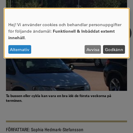
Hej! Vi använder cookies och behandlar personuppgifter
Användning
för följande ändamål:
Funktionell & Inbäddat externt
av
innehåll
.
personuppgifter
och
Alternativ
Avvisa
Godkänn
cookies
Ta bussen eller cykla kan vara en bra idé de första veckorna på
terminen.
FÖRFATTARE:
Sophia Hedmark-Stefansson